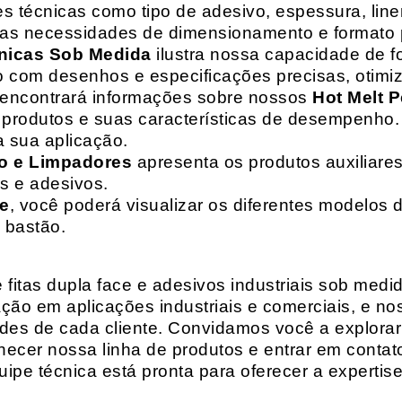
 técnicas como tipo de adesivo, espessura, liner
suas necessidades de dimensionamento e formato 
nicas Sob Medida
ilustra nossa capacidade de fo
o com desenhos e especificações precisas, otim
 encontrará informações sobre nossos
Hot Melt P
de produtos e suas características de desempenho.
a sua aplicação.
o e Limpadores
apresenta os produtos auxiliares
as e adesivos.
te
, você poderá visualizar os diferentes modelos d
 bastão.
fitas dupla face e adesivos industriais sob medi
ção em aplicações industriais e comerciais, e n
es de cada cliente. Convidamos você a explorar
hecer nossa linha de produtos e entrar em contat
ipe técnica está pronta para oferecer a expertis