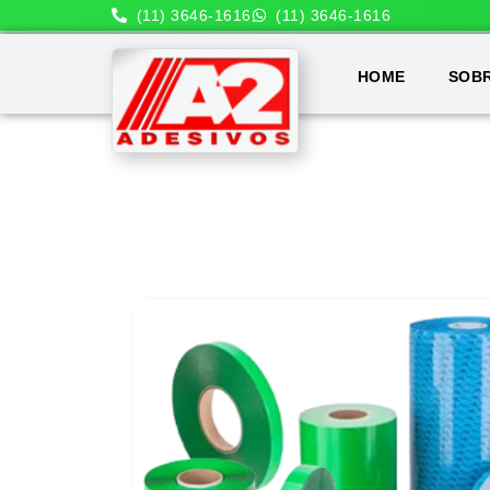
(11) 3646-1616
(11) 3646-1616
HOME
SOB