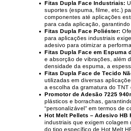
Fitas Dupla Face Industriais:
Um
suportes (espuma, filme, etc.) 
componentes até aplicações estr
para cada aplicação, garantind
Fitas Dupla Face Poliéster:
Ofe
para aplicações industriais exig
adesivo para otimizar a perform
Fitas Dupla Face em Espuma de
e absorção de vibrações, além d
densidade da espuma, a espessur
Fitas Dupla Face de Tecido Nã
utilizadas em diversas aplicações
a escolha da gramatura do TNT e
Promotor de Adesão 7225 940
plásticos e borrachas, garantin
“personalizável” em termos de 
Hot Melt Pellets – Adesivo HB F
industriais que exigem colagem r
do tipo específico de Hot Melt 