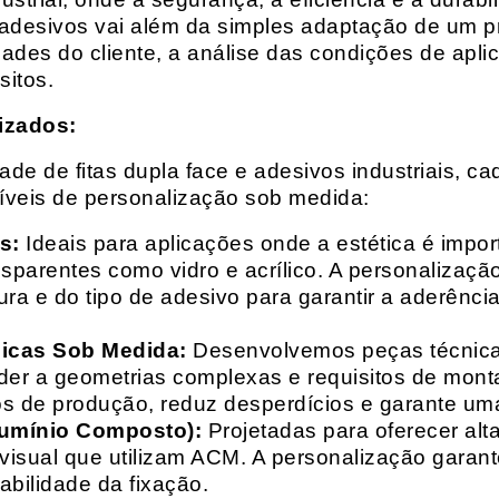
 adesivos vai além da simples adaptação de um pr
es do cliente, a análise das condições de apli
itos.
izados:
e de fitas dupla face e adesivos industriais, ca
síveis de personalização sob medida:
s:
Ideais para aplicações onde a estética é impo
ransparentes como vidro e acrílico. A personaliza
ura e do tipo de adesivo para garantir a aderênc
nicas Sob Medida:
Desenvolvemos peças técnicas
nder a geometrias complexas e requisitos de mon
s de produção, reduz desperdícios e garante uma
lumínio Composto):
Projetadas para oferecer alt
isual que utilizam ACM. A personalização garante
abilidade da fixação.