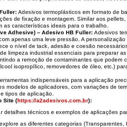
uller:
Adesivos termoplásticos em formato de bas
ações de fixação e montagem. Similar aos pellets
 as características ideais para o trabalho.
ive Adhesive) – Adesivo HB Fuller:
Adesivos ter
com apenas uma leve pressão. A personalização 
rece o nível de tack, adesão e coesão necessários
e limpeza industrial essenciais para preparar as
arantindo a remoção de contaminantes que podem
álcool isopropílico, removedores de óleo, etc.) p
erramentas indispensáveis para a aplicação preci
es modelos de aplicadores, com variações de tem
e tipos de aplicação.
Site (
https://a2adesivos.com.br
):
r detalhes técnicos e exemplos de aplicações p
 explore as diferentes categorias (Transparentes, 