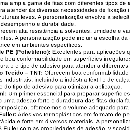
a ampla gama de fitas com diferentes tipos de ade
para atender às diversas necessidades de fixação
uturais leves. A personalização envolve a seleçã
o desempenho e durabilidade.
recem alta resistência a solventes, umidade e va
entes. A personalização pode incluir a escolha da 
ance em ambientes específicos.
 PE (Polietileno):
Excelentes para aplicações 
e boa conformabilidade em superfícies irregulare
a e o tipo de adesivo para atender a diferentes
o Tecido – TNT:
Oferecem boa conformabilidade e
 industriais, incluindo a indústria têxtil e de ca
 do tipo de adesivo para otimizar a aplicação.
ml:
Um primer essencial para preparar superfícies
do uma adesão forte e duradoura das fitas dupla f
composição, oferecemos o volume adequado para 
uller:
Adesivos termoplásticos em formato de pell
ápida e forte em diversos materiais. A personali
HB Fuller com as propriedades de adesão, viscos