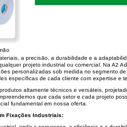
omão
eriais, a precisão, a durabilidade e a adaptabili
qualquer projeto industrial ou comercial. Na A2 Ad
ções personalizadas sob medida no segmento de f
es específicas de cada cliente com expertise e t
rodutos altamente técnicos e versáteis, projeta
mpreendemos que cada setor e cada projeto possu
cial fundamental em nossa oferta.
m Fixações Industriais:
rial, onde a segurança, a eficiência e a durabil