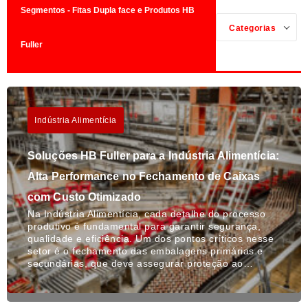
Segmentos - Fitas Dupla face e Produtos HB
Categorias
Fuller
Indústria Alimentícia
Soluções HB Fuller para a Indústria Alimentícia:
Alta Performance no Fechamento de Caixas
com Custo Otimizado
Na Indústria Alimentícia, cada detalhe do processo
produtivo é fundamental para garantir segurança,
qualidade e eficiência. Um dos pontos críticos nesse
setor é o fechamento das embalagens primárias e
secundárias, que deve assegurar proteção ao…