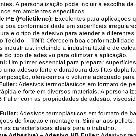
entes. A personalização pode incluir a escolha da 
ance em ambientes específicos.
 PE (Polietileno):
Excelentes para aplicações 
e boa conformabilidade em superfícies irregulare
a e o tipo de adesivo para atender a diferentes
o Tecido – TNT:
Oferecem boa conformabilidade e
 industriais, incluindo a indústria têxtil e de ca
 do tipo de adesivo para otimizar a aplicação.
ml:
Um primer essencial para preparar superfícies
do uma adesão forte e duradoura das fitas dupla f
composição, oferecemos o volume adequado para 
uller:
Adesivos termoplásticos em formato de pell
ápida e forte em diversos materiais. A personali
HB Fuller com as propriedades de adesão, viscos
uller:
Adesivos termoplásticos em formato de bas
ações de fixação e montagem. Similar aos pellets
 as características ideais para o trabalho.
ive Adhesive) – Adesivo HB Fuller:
Adesivos ter