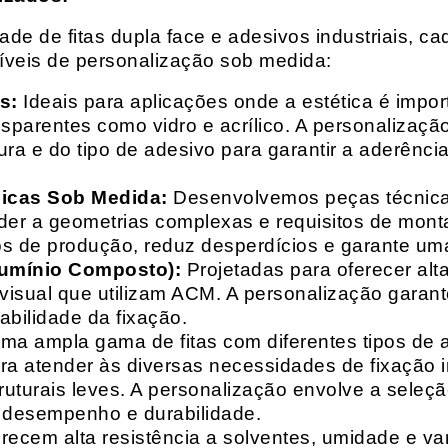
e de fitas dupla face e adesivos industriais, ca
síveis de personalização sob medida:
s:
Ideais para aplicações onde a estética é impo
ransparentes como vidro e acrílico. A personaliza
ura e do tipo de adesivo para garantir a aderênc
nicas Sob Medida:
Desenvolvemos peças técnicas
nder a geometrias complexas e requisitos de mon
s de produção, reduz desperdícios e garante uma
lumínio Composto):
Projetadas para oferecer alt
isual que utilizam ACM. A personalização garante
abilidade da fixação.
a ampla gama de fitas com diferentes tipos de ade
para atender às diversas necessidades de fixação
uturais leves. A personalização envolve a seleçã
o desempenho e durabilidade.
recem alta resistência a solventes, umidade e va