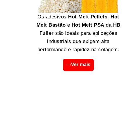
Os adesivos
Hot Melt Pellets
,
Hot
Melt Bastão
e
Hot Melt PSA
da
HB
Fuller
são ideais para aplicações
industriais que exigem alta
performance e rapidez na colagem.
Ver mais