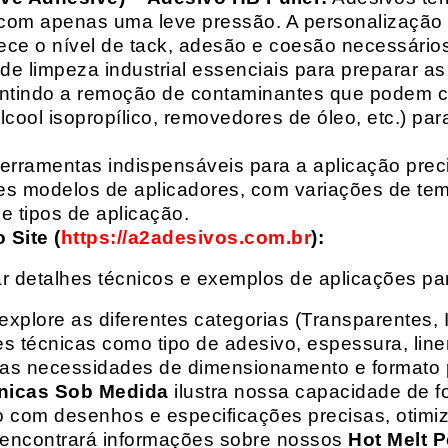
com apenas uma leve pressão. A personalização 
rece o nível de tack, adesão e coesão necessários
e limpeza industrial essenciais para preparar as
arantindo a remoção de contaminantes que podem
álcool isopropílico, removedores de óleo, etc.) p
erramentas indispensáveis para a aplicação preci
es modelos de aplicadores, com variações de tem
e tipos de aplicação.
Site (
https://a2adesivos.com.br
):
r detalhes técnicos e exemplos de aplicações p
 explore as diferentes categorias (Transparentes, 
 técnicas como tipo de adesivo, espessura, liner
suas necessidades de dimensionamento e formato 
nicas Sob Medida
ilustra nossa capacidade de fo
o com desenhos e especificações precisas, otim
 encontrará informações sobre nossos
Hot Melt P