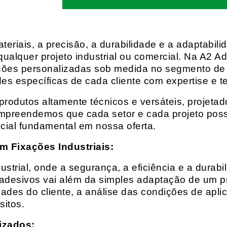
eriais, a precisão, a durabilidade e a adaptabili
qualquer projeto industrial ou comercial. Na A2 Ad
ções personalizadas sob medida no segmento de f
es específicas de cada cliente com expertise e t
rodutos altamente técnicos e versáteis, projeta
mpreendemos que cada setor e cada projeto possu
cial fundamental em nossa oferta.
m Fixações Industriais:
rial, onde a segurança, a eficiência e a durabil
 adesivos vai além da simples adaptação de um pr
es do cliente, a análise das condições de apli
itos.
izados: