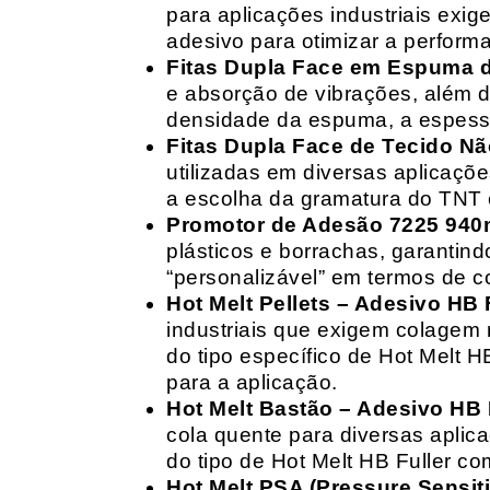
para aplicações industriais exig
adesivo para otimizar a perform
Fitas Dupla Face em Espuma de
e absorção de vibrações, além d
densidade da espuma, a espessur
Fitas Dupla Face de Tecido Nã
utilizadas em diversas aplicações
a escolha da gramatura do TNT e
Promotor de Adesão 7225 940
plásticos e borrachas, garantin
“personalizável” em termos de 
Hot Melt Pellets – Adesivo HB F
industriais que exigem colagem r
do tipo específico de Hot Melt 
para a aplicação.
Hot Melt Bastão – Adesivo HB F
cola quente para diversas aplic
do tipo de Hot Melt HB Fuller com
Hot Melt PSA (Pressure Sensit