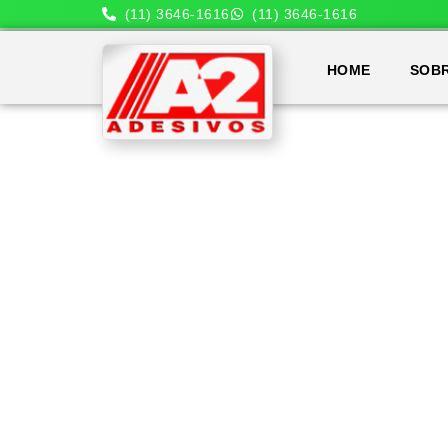
(11) 3646-1616
(11) 3646-1616
HOME
SOB