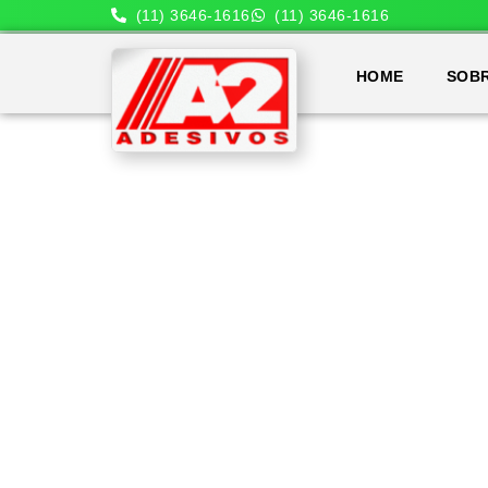
(11) 3646-1616
(11) 3646-1616
HOME
SOB