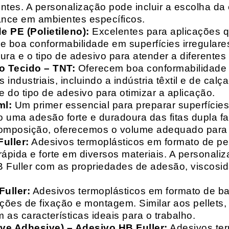
entes. A personalização pode incluir a escolha da 
ance em ambientes específicos.
 PE (Polietileno):
Excelentes para aplicações 
e boa conformabilidade em superfícies irregulare
a e o tipo de adesivo para atender a diferentes
o Tecido – TNT:
Oferecem boa conformabilidade e
 industriais, incluindo a indústria têxtil e de ca
 do tipo de adesivo para otimizar a aplicação.
ml:
Um primer essencial para preparar superfícies
do uma adesão forte e duradoura das fitas dupla f
composição, oferecemos o volume adequado para 
uller:
Adesivos termoplásticos em formato de pell
ápida e forte em diversos materiais. A personali
HB Fuller com as propriedades de adesão, viscos
uller:
Adesivos termoplásticos em formato de bas
ações de fixação e montagem. Similar aos pellets
 as características ideais para o trabalho.
ive Adhesive) – Adesivo HB Fuller:
Adesivos ter