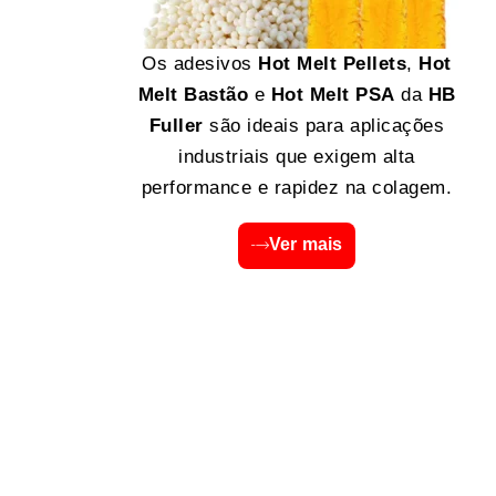
Os adesivos
Hot Melt Pellets
,
Hot
Melt Bastão
e
Hot Melt PSA
da
HB
Fuller
são ideais para aplicações
industriais que exigem alta
performance e rapidez na colagem.
Ver mais