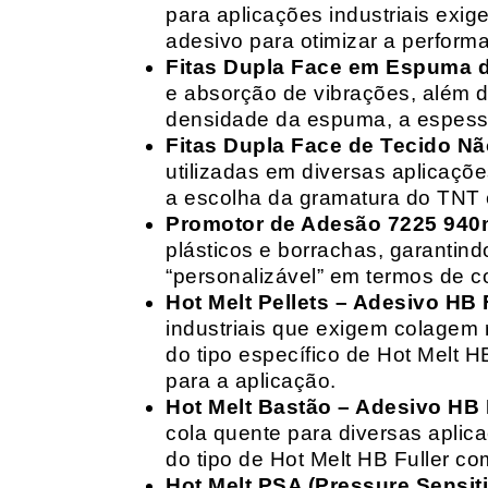
para aplicações industriais exig
adesivo para otimizar a perform
Fitas Dupla Face em Espuma de
e absorção de vibrações, além d
densidade da espuma, a espessur
Fitas Dupla Face de Tecido Nã
utilizadas em diversas aplicações
a escolha da gramatura do TNT e
Promotor de Adesão 7225 940
plásticos e borrachas, garantin
“personalizável” em termos de 
Hot Melt Pellets – Adesivo HB F
industriais que exigem colagem r
do tipo específico de Hot Melt 
para a aplicação.
Hot Melt Bastão – Adesivo HB F
cola quente para diversas aplic
do tipo de Hot Melt HB Fuller com
Hot Melt PSA (Pressure Sensit