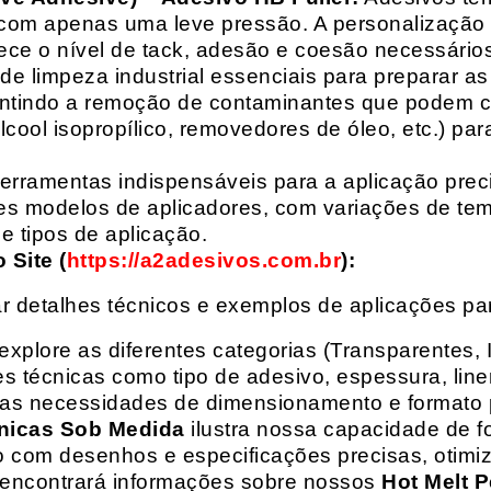
com apenas uma leve pressão. A personalização 
rece o nível de tack, adesão e coesão necessários
e limpeza industrial essenciais para preparar as
arantindo a remoção de contaminantes que podem
álcool isopropílico, removedores de óleo, etc.) p
erramentas indispensáveis para a aplicação preci
es modelos de aplicadores, com variações de tem
e tipos de aplicação.
Site (
https://a2adesivos.com.br
):
r detalhes técnicos e exemplos de aplicações p
 explore as diferentes categorias (Transparentes, 
 técnicas como tipo de adesivo, espessura, liner
suas necessidades de dimensionamento e formato 
nicas Sob Medida
ilustra nossa capacidade de fo
o com desenhos e especificações precisas, otim
 encontrará informações sobre nossos
Hot Melt P