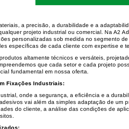
eriais, a precisão, a durabilidade e a adaptabili
qualquer projeto industrial ou comercial. Na A2 Ad
ções personalizadas sob medida no segmento de f
es específicas de cada cliente com expertise e t
rodutos altamente técnicos e versáteis, projeta
mpreendemos que cada setor e cada projeto possu
cial fundamental em nossa oferta.
m Fixações Industriais:
rial, onde a segurança, a eficiência e a durabil
 adesivos vai além da simples adaptação de um pr
es do cliente, a análise das condições de apli
itos.
izados: