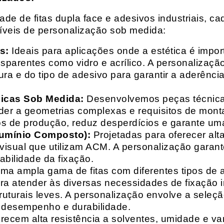
e de fitas dupla face e adesivos industriais, ca
síveis de personalização sob medida:
s:
Ideais para aplicações onde a estética é impo
ransparentes como vidro e acrílico. A personaliza
ura e do tipo de adesivo para garantir a aderênc
nicas Sob Medida:
Desenvolvemos peças técnicas
nder a geometrias complexas e requisitos de mon
s de produção, reduz desperdícios e garante uma
lumínio Composto):
Projetadas para oferecer alt
isual que utilizam ACM. A personalização garante
abilidade da fixação.
a ampla gama de fitas com diferentes tipos de ade
para atender às diversas necessidades de fixação
uturais leves. A personalização envolve a seleçã
o desempenho e durabilidade.
recem alta resistência a solventes, umidade e va