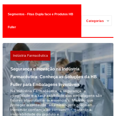
Segmentos - Fitas Dupla face e Produtos HB
Categorias
Fuller
Indústria Farmacêutica
Segurança e Inovação na Indústria
Farmacêutica: Conheça as Soluções da HB
Fuller para Embalagens Invioláveis
Na Indústria Farmacêutica, a segurança, a
integridade e a rastreabilidade das embalagens são
fatores absolutamente essenciais. Mais do que
proteger o conteúdo, as embalagens precisam
transmitir confiança ao consumidor, garantir a
inviolabilidade do produto e…