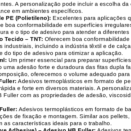
entes. A personalização pode incluir a escolha da 
ance em ambientes específicos.
 PE (Polietileno):
Excelentes para aplicações 
e boa conformabilidade em superfícies irregulare
a e o tipo de adesivo para atender a diferentes
o Tecido – TNT:
Oferecem boa conformabilidade e
 industriais, incluindo a indústria têxtil e de ca
 do tipo de adesivo para otimizar a aplicação.
ml:
Um primer essencial para preparar superfícies
do uma adesão forte e duradoura das fitas dupla f
composição, oferecemos o volume adequado para 
uller:
Adesivos termoplásticos em formato de pell
ápida e forte em diversos materiais. A personali
HB Fuller com as propriedades de adesão, viscos
uller:
Adesivos termoplásticos em formato de bas
ações de fixação e montagem. Similar aos pellets
 as características ideais para o trabalho.
ive Adhesive) – Adesivo HB Fuller:
Adesivos ter