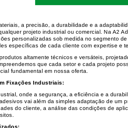
eriais, a precisão, a durabilidade e a adaptabili
qualquer projeto industrial ou comercial. Na A2 Ad
ções personalizadas sob medida no segmento de f
es específicas de cada cliente com expertise e t
rodutos altamente técnicos e versáteis, projeta
mpreendemos que cada setor e cada projeto possu
cial fundamental em nossa oferta.
m Fixações Industriais:
rial, onde a segurança, a eficiência e a durabil
 adesivos vai além da simples adaptação de um pr
es do cliente, a análise das condições de apli
itos.
izados: