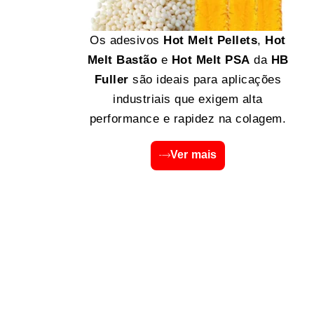
Os adesivos
Hot Melt Pellets
,
Hot
Melt Bastão
e
Hot Melt PSA
da
HB
Fuller
são ideais para aplicações
industriais que exigem alta
performance e rapidez na colagem.
Ver mais