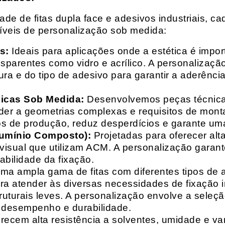
e de fitas dupla face e adesivos industriais, ca
síveis de personalização sob medida:
s:
Ideais para aplicações onde a estética é impo
ransparentes como vidro e acrílico. A personaliza
ura e do tipo de adesivo para garantir a aderênc
nicas Sob Medida:
Desenvolvemos peças técnicas
nder a geometrias complexas e requisitos de mon
s de produção, reduz desperdícios e garante uma
lumínio Composto):
Projetadas para oferecer alt
isual que utilizam ACM. A personalização garante
abilidade da fixação.
a ampla gama de fitas com diferentes tipos de ade
para atender às diversas necessidades de fixação
uturais leves. A personalização envolve a seleçã
o desempenho e durabilidade.
recem alta resistência a solventes, umidade e va