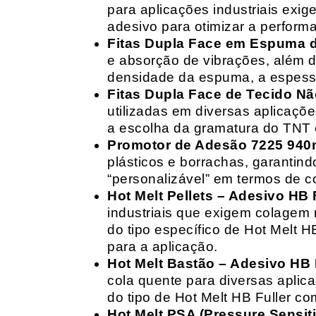
para aplicações industriais exig
adesivo para otimizar a perform
Fitas Dupla Face em Espuma de
e absorção de vibrações, além d
densidade da espuma, a espessur
Fitas Dupla Face de Tecido Nã
utilizadas em diversas aplicações
a escolha da gramatura do TNT e
Promotor de Adesão 7225 940
plásticos e borrachas, garantin
“personalizável” em termos de 
Hot Melt Pellets – Adesivo HB F
industriais que exigem colagem r
do tipo específico de Hot Melt 
para a aplicação.
Hot Melt Bastão – Adesivo HB F
cola quente para diversas aplic
do tipo de Hot Melt HB Fuller com
Hot Melt PSA (Pressure Sensit