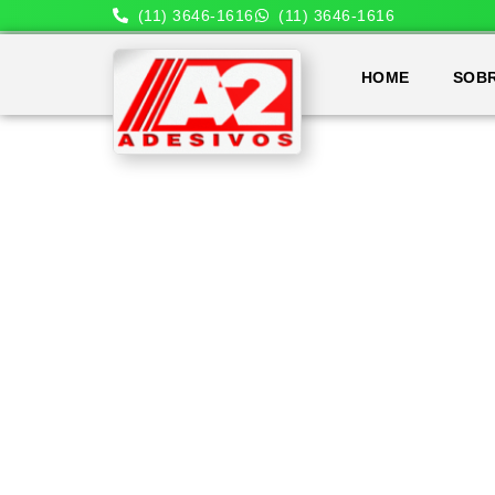
(11) 3646-1616
(11) 3646-1616
HOME
SOB