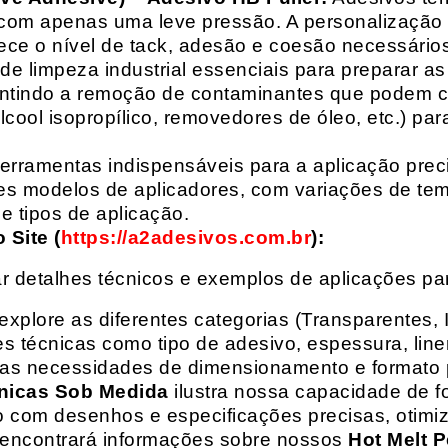
com apenas uma leve pressão. A personalização 
rece o nível de tack, adesão e coesão necessários
e limpeza industrial essenciais para preparar as
arantindo a remoção de contaminantes que podem
álcool isopropílico, removedores de óleo, etc.) p
erramentas indispensáveis para a aplicação preci
es modelos de aplicadores, com variações de tem
e tipos de aplicação.
Site (
https://a2adesivos.com.br
):
r detalhes técnicos e exemplos de aplicações p
 explore as diferentes categorias (Transparentes, 
 técnicas como tipo de adesivo, espessura, liner
suas necessidades de dimensionamento e formato 
nicas Sob Medida
ilustra nossa capacidade de fo
o com desenhos e especificações precisas, otim
 encontrará informações sobre nossos
Hot Melt P