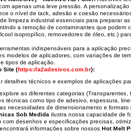
com apenas uma leve pressão. A personalização 
rece o nível de tack, adesão e coesão necessários
e limpeza industrial essenciais para preparar as
arantindo a remoção de contaminantes que podem
álcool isopropílico, removedores de óleo, etc.) p
erramentas indispensáveis para a aplicação preci
es modelos de aplicadores, com variações de tem
e tipos de aplicação.
Site (
https://a2adesivos.com.br
):
r detalhes técnicos e exemplos de aplicações p
 explore as diferentes categorias (Transparentes, 
 técnicas como tipo de adesivo, espessura, liner
suas necessidades de dimensionamento e formato 
nicas Sob Medida
ilustra nossa capacidade de fo
o com desenhos e especificações precisas, otim
 encontrará informações sobre nossos
Hot Melt P