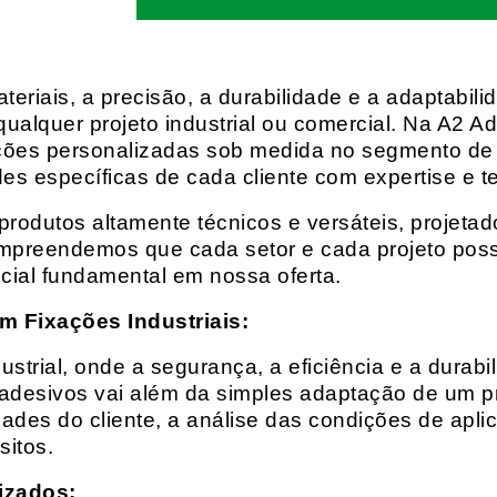
eriais, a precisão, a durabilidade e a adaptabili
qualquer projeto industrial ou comercial. Na A2 Ad
ções personalizadas sob medida no segmento de f
es específicas de cada cliente com expertise e t
rodutos altamente técnicos e versáteis, projeta
mpreendemos que cada setor e cada projeto possu
cial fundamental em nossa oferta.
m Fixações Industriais:
rial, onde a segurança, a eficiência e a durabil
 adesivos vai além da simples adaptação de um pr
es do cliente, a análise das condições de apli
itos.
izados: