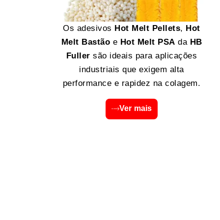
Os adesivos
Hot Melt Pellets
,
Hot
Melt Bastão
e
Hot Melt PSA
da
HB
Fuller
são ideais para aplicações
industriais que exigem alta
performance e rapidez na colagem.
Ver mais