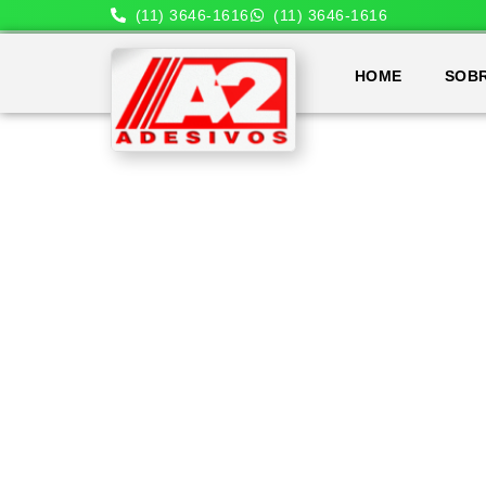
(11) 3646-1616
(11) 3646-1616
HOME
SOB