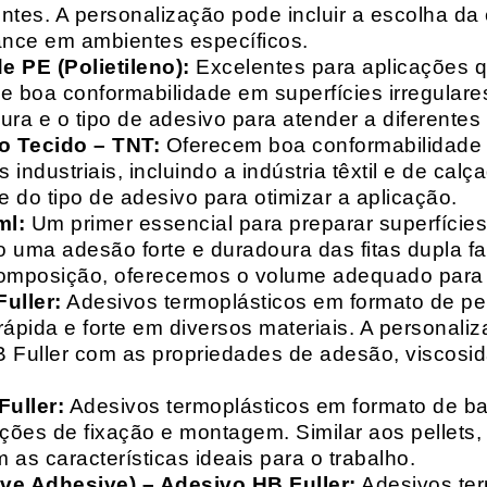
entes. A personalização pode incluir a escolha da 
ance em ambientes específicos.
 PE (Polietileno):
Excelentes para aplicações 
e boa conformabilidade em superfícies irregulare
a e o tipo de adesivo para atender a diferentes
o Tecido – TNT:
Oferecem boa conformabilidade e
 industriais, incluindo a indústria têxtil e de ca
 do tipo de adesivo para otimizar a aplicação.
ml:
Um primer essencial para preparar superfícies
do uma adesão forte e duradoura das fitas dupla f
composição, oferecemos o volume adequado para 
uller:
Adesivos termoplásticos em formato de pell
ápida e forte em diversos materiais. A personali
HB Fuller com as propriedades de adesão, viscos
uller:
Adesivos termoplásticos em formato de bas
ações de fixação e montagem. Similar aos pellets
 as características ideais para o trabalho.
ive Adhesive) – Adesivo HB Fuller:
Adesivos ter