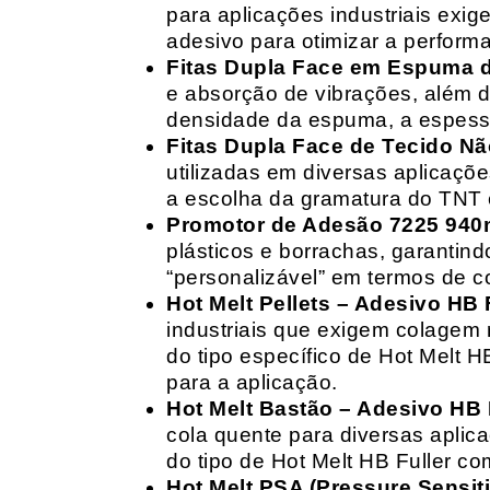
para aplicações industriais exig
adesivo para otimizar a perform
Fitas Dupla Face em Espuma de
e absorção de vibrações, além d
densidade da espuma, a espessur
Fitas Dupla Face de Tecido Nã
utilizadas em diversas aplicações
a escolha da gramatura do TNT e
Promotor de Adesão 7225 940
plásticos e borrachas, garantin
“personalizável” em termos de 
Hot Melt Pellets – Adesivo HB F
industriais que exigem colagem r
do tipo específico de Hot Melt 
para a aplicação.
Hot Melt Bastão – Adesivo HB F
cola quente para diversas aplic
do tipo de Hot Melt HB Fuller com
Hot Melt PSA (Pressure Sensit