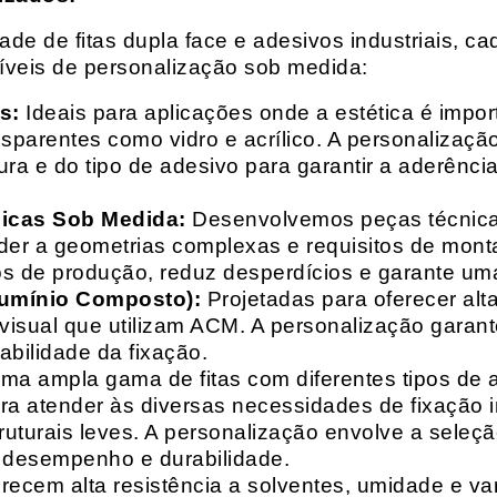
e de fitas dupla face e adesivos industriais, ca
síveis de personalização sob medida:
s:
Ideais para aplicações onde a estética é impo
ransparentes como vidro e acrílico. A personaliza
ura e do tipo de adesivo para garantir a aderênc
nicas Sob Medida:
Desenvolvemos peças técnicas
nder a geometrias complexas e requisitos de mon
s de produção, reduz desperdícios e garante uma
lumínio Composto):
Projetadas para oferecer alt
isual que utilizam ACM. A personalização garante
abilidade da fixação.
a ampla gama de fitas com diferentes tipos de ade
para atender às diversas necessidades de fixação
uturais leves. A personalização envolve a seleçã
o desempenho e durabilidade.
recem alta resistência a solventes, umidade e va