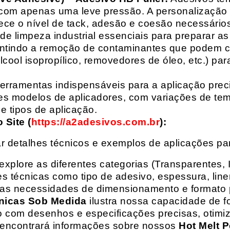
com apenas uma leve pressão. A personalização 
rece o nível de tack, adesão e coesão necessários
e limpeza industrial essenciais para preparar as
arantindo a remoção de contaminantes que podem
álcool isopropílico, removedores de óleo, etc.) p
erramentas indispensáveis para a aplicação preci
es modelos de aplicadores, com variações de tem
e tipos de aplicação.
Site (
https://a2adesivos.com.br
):
r detalhes técnicos e exemplos de aplicações p
 explore as diferentes categorias (Transparentes, 
 técnicas como tipo de adesivo, espessura, liner
suas necessidades de dimensionamento e formato 
nicas Sob Medida
ilustra nossa capacidade de fo
o com desenhos e especificações precisas, otim
 encontrará informações sobre nossos
Hot Melt P