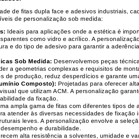
e de fitas dupla face e adesivos industriais, ca
síveis de personalização sob medida:
s:
Ideais para aplicações onde a estética é impo
ransparentes como vidro e acrílico. A personaliza
ura e do tipo de adesivo para garantir a aderênc
nicas Sob Medida:
Desenvolvemos peças técnicas
nder a geometrias complexas e requisitos de mon
s de produção, reduz desperdícios e garante uma
lumínio Composto):
Projetadas para oferecer alt
isual que utilizam ACM. A personalização garante
abilidade da fixação.
a ampla gama de fitas com diferentes tipos de ade
para atender às diversas necessidades de fixação
uturais leves. A personalização envolve a seleçã
o desempenho e durabilidade.
recem alta resistência a solventes, umidade e va