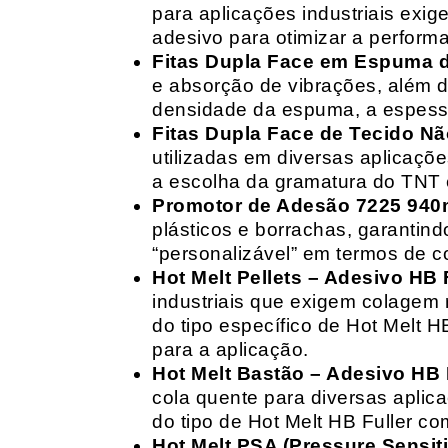
para aplicações industriais exig
adesivo para otimizar a perform
Fitas Dupla Face em Espuma de
e absorção de vibrações, além d
densidade da espuma, a espessur
Fitas Dupla Face de Tecido Nã
utilizadas em diversas aplicações
a escolha da gramatura do TNT e
Promotor de Adesão 7225 940
plásticos e borrachas, garantin
“personalizável” em termos de 
Hot Melt Pellets – Adesivo HB F
industriais que exigem colagem r
do tipo específico de Hot Melt 
para a aplicação.
Hot Melt Bastão – Adesivo HB F
cola quente para diversas aplic
do tipo de Hot Melt HB Fuller com
Hot Melt PSA (Pressure Sensit