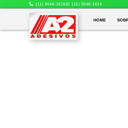
(11) 3646-1616
(11) 3646-1616
HOME
SOB