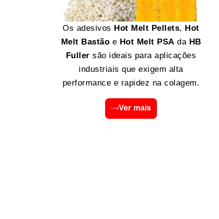
Os adesivos
Hot Melt Pellets
,
Hot
Melt Bastão
e
Hot Melt PSA
da
HB
Fuller
são ideais para aplicações
industriais que exigem alta
performance e rapidez na colagem.
Ver mais