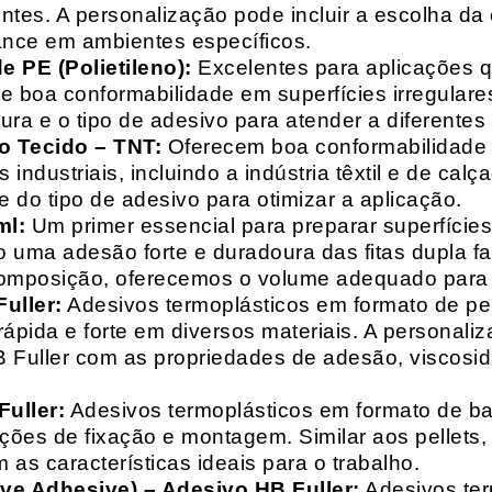
entes. A personalização pode incluir a escolha da 
ance em ambientes específicos.
 PE (Polietileno):
Excelentes para aplicações 
e boa conformabilidade em superfícies irregulare
a e o tipo de adesivo para atender a diferentes
o Tecido – TNT:
Oferecem boa conformabilidade e
 industriais, incluindo a indústria têxtil e de ca
 do tipo de adesivo para otimizar a aplicação.
ml:
Um primer essencial para preparar superfícies
do uma adesão forte e duradoura das fitas dupla f
composição, oferecemos o volume adequado para 
uller:
Adesivos termoplásticos em formato de pell
ápida e forte em diversos materiais. A personali
HB Fuller com as propriedades de adesão, viscos
uller:
Adesivos termoplásticos em formato de bas
ações de fixação e montagem. Similar aos pellets
 as características ideais para o trabalho.
ive Adhesive) – Adesivo HB Fuller:
Adesivos ter