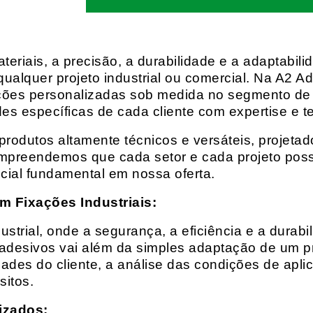
eriais, a precisão, a durabilidade e a adaptabili
qualquer projeto industrial ou comercial. Na A2 Ad
ções personalizadas sob medida no segmento de f
es específicas de cada cliente com expertise e t
rodutos altamente técnicos e versáteis, projeta
mpreendemos que cada setor e cada projeto possu
cial fundamental em nossa oferta.
m Fixações Industriais:
rial, onde a segurança, a eficiência e a durabil
 adesivos vai além da simples adaptação de um pr
es do cliente, a análise das condições de apli
itos.
izados: