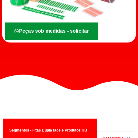
Peças sob medidas - solicitar
Segmentos - Fitas Dupla face e Produtos HB