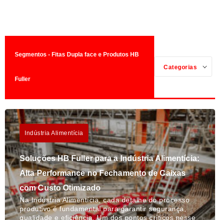
Segmentos - Fitas Dupla face e Produtos HB
Categorias
Fuller
Indústria Alimentícia
Soluções HB Fuller para a Indústria Alimentícia:
Alta Performance no Fechamento de Caixas
com Custo Otimizado
Na Indústria Alimentícia, cada detalhe do processo
produtivo é fundamental para garantir segurança,
qualidade e eficiência. Um dos pontos críticos nesse