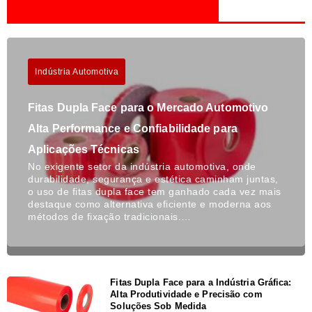
Indústria Automotiva
Fitas Dupla Face para o Mercado Automotivo
Alta Performance e Confiabilidade para
Aplicações Técnicas
No exigente setor da indústria automotiva, onde
durabilidade, segurança e estética caminham juntas,
o uso de fitas dupla face tem ganhado cada vez mais
destaque como alternativa eficiente e moderna aos
métodos de fixação tradicionais.…
Fitas Dupla Face para a Indústria Gráfica:
Alta Produtividade e Precisão com
Soluções Sob Medida