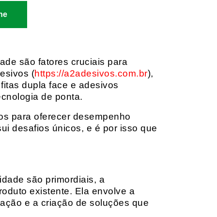
ne
dade são fatores cruciais para
esivos (
https://a2adesivos.com.br
),
itas dupla face e adesivos
ecnologia de ponta.
dos para oferecer desempenho
i desafios únicos, e é por isso que
idade são primordiais, a
oduto existente. Ela envolve a
cação e a criação de soluções que