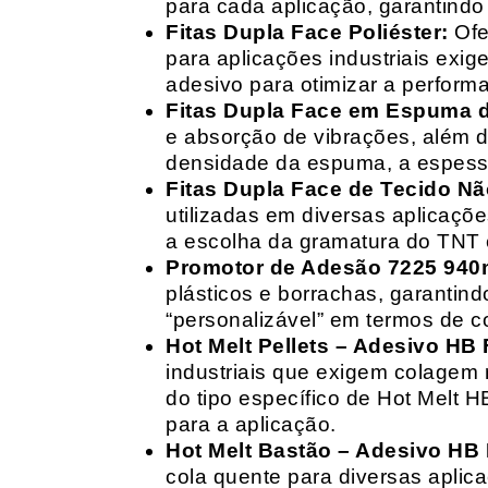
para cada aplicação, garantind
Fitas Dupla Face Poliéster:
Ofe
para aplicações industriais exig
adesivo para otimizar a perform
Fitas Dupla Face em Espuma de
e absorção de vibrações, além d
densidade da espuma, a espessur
Fitas Dupla Face de Tecido Nã
utilizadas em diversas aplicações
a escolha da gramatura do TNT e
Promotor de Adesão 7225 940
plásticos e borrachas, garantin
“personalizável” em termos de 
Hot Melt Pellets – Adesivo HB F
industriais que exigem colagem r
do tipo específico de Hot Melt 
para a aplicação.
Hot Melt Bastão – Adesivo HB F
cola quente para diversas aplic