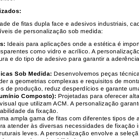
izados:
e de fitas dupla face e adesivos industriais, ca
síveis de personalização sob medida:
s:
Ideais para aplicações onde a estética é impo
ransparentes como vidro e acrílico. A personaliza
ura e do tipo de adesivo para garantir a aderênc
nicas Sob Medida:
Desenvolvemos peças técnicas
nder a geometrias complexas e requisitos de mon
s de produção, reduz desperdícios e garante uma
lumínio Composto):
Projetadas para oferecer alt
isual que utilizam ACM. A personalização garante
abilidade da fixação.
a ampla gama de fitas com diferentes tipos de ade
para atender às diversas necessidades de fixação
uturais leves. A personalização envolve a seleçã