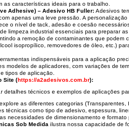
 as características ideais para o trabalho.
ive Adhesive) – Adesivo HB Fuller:
Adesivos ter
com apenas uma leve pressão. A personalização 
rece o nível de tack, adesão e coesão necessários
e limpeza industrial essenciais para preparar as
arantindo a remoção de contaminantes que podem
álcool isopropílico, removedores de óleo, etc.) p
erramentas indispensáveis para a aplicação preci
es modelos de aplicadores, com variações de tem
e tipos de aplicação.
Site (
https://a2adesivos.com.br
):
r detalhes técnicos e exemplos de aplicações p
 explore as diferentes categorias (Transparentes, 
 técnicas como tipo de adesivo, espessura, liner
suas necessidades de dimensionamento e formato 
nicas Sob Medida
ilustra nossa capacidade de fo