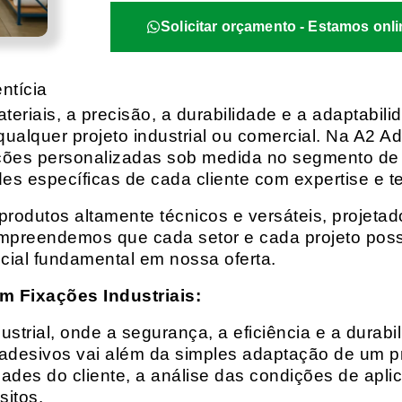
Solicitar orçamento - Estamos onli
ntícia
eriais, a precisão, a durabilidade e a adaptabili
qualquer projeto industrial ou comercial. Na A2 Ad
ções personalizadas sob medida no segmento de f
es específicas de cada cliente com expertise e t
rodutos altamente técnicos e versáteis, projeta
mpreendemos que cada setor e cada projeto possu
cial fundamental em nossa oferta.
m Fixações Industriais:
rial, onde a segurança, a eficiência e a durabil
 adesivos vai além da simples adaptação de um pr
es do cliente, a análise das condições de apli
itos.