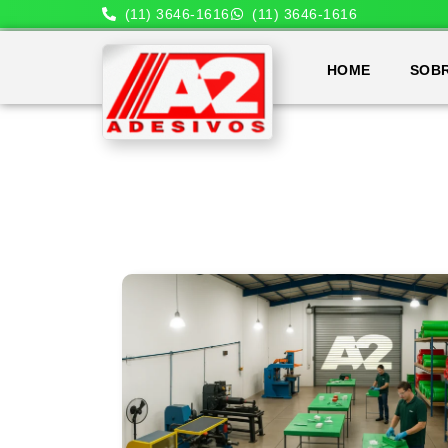
(11) 3646-1616
(11) 3646-1616
HOME
SOB