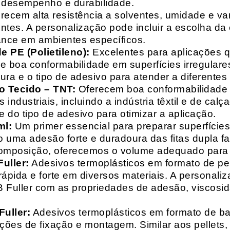
o desempenho e durabilidade.
recem alta resistência a solventes, umidade e va
entes. A personalização pode incluir a escolha da 
ance em ambientes específicos.
 PE (Polietileno):
Excelentes para aplicações 
e boa conformabilidade em superfícies irregulare
a e o tipo de adesivo para atender a diferentes
o Tecido – TNT:
Oferecem boa conformabilidade e
 industriais, incluindo a indústria têxtil e de ca
 do tipo de adesivo para otimizar a aplicação.
ml:
Um primer essencial para preparar superfícies
do uma adesão forte e duradoura das fitas dupla f
composição, oferecemos o volume adequado para 
uller:
Adesivos termoplásticos em formato de pell
ápida e forte em diversos materiais. A personali
HB Fuller com as propriedades de adesão, viscos
uller:
Adesivos termoplásticos em formato de bas
ações de fixação e montagem. Similar aos pellets