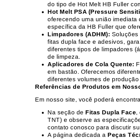
do tipo de Hot Melt HB Fuller com
Hot Melt PSA (Pressure Sensit
oferecendo uma união imediata 
específica da HB Fuller que ofe
Limpadores (ADHM):
Soluções d
fitas dupla face e adesivos, g
diferentes tipos de limpadores (
de limpeza.
Aplicadores de Cola Quente:
F
em bastão. Oferecemos diferent
diferentes volumes de produção 
Referências de Produtos em Nosso 
Em nosso site, você poderá encontra
Na seção de
Fitas Dupla Face
,
TNT) e observe as especificações
contato conosco para discutir 
A página dedicada a
Peças Téc