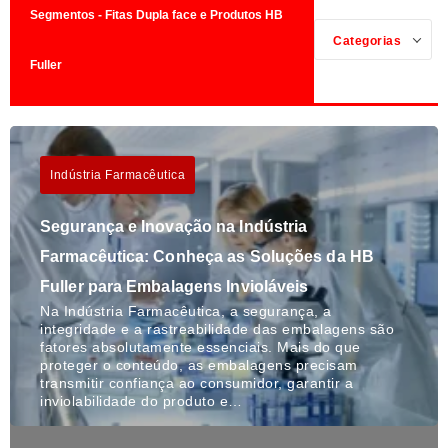
Segmentos - Fitas Dupla face e Produtos HB
Categorias
Fuller
Indústria Farmacêutica
Segurança e Inovação na Indústria
Farmacêutica: Conheça as Soluções da HB
Fuller para Embalagens Invioláveis
Na Indústria Farmacêutica, a segurança, a
integridade e a rastreabilidade das embalagens são
fatores absolutamente essenciais. Mais do que
proteger o conteúdo, as embalagens precisam
transmitir confiança ao consumidor, garantir a
inviolabilidade do produto e…