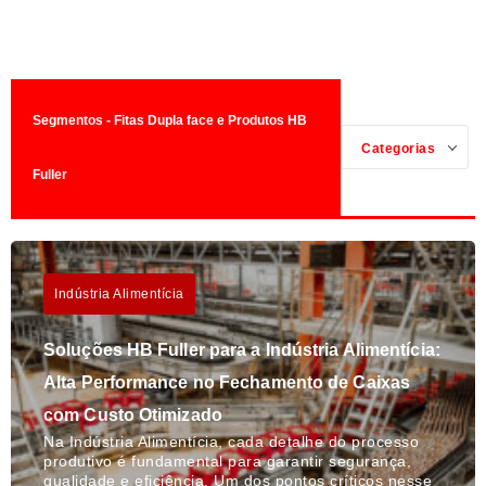
Segmentos - Fitas Dupla face e Produtos HB
Categorias
Fuller
Indústria Alimentícia
Soluções HB Fuller para a Indústria Alimentícia:
Alta Performance no Fechamento de Caixas
com Custo Otimizado
Na Indústria Alimentícia, cada detalhe do processo
produtivo é fundamental para garantir segurança,
qualidade e eficiência. Um dos pontos críticos nesse