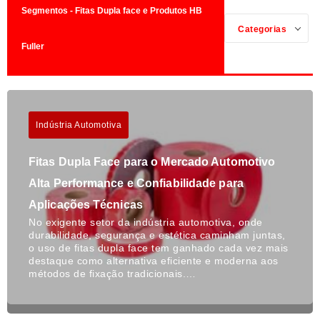
Segmentos - Fitas Dupla face e Produtos HB
Categorias
Fuller
Indústria Automotiva
Fitas Dupla Face para o Mercado Automotivo
Alta Performance e Confiabilidade para
Aplicações Técnicas
No exigente setor da indústria automotiva, onde
durabilidade, segurança e estética caminham juntas,
o uso de fitas dupla face tem ganhado cada vez mais
destaque como alternativa eficiente e moderna aos
métodos de fixação tradicionais.…