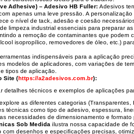
ive Adhesive) – Adesivo HB Fuller:
Adesivos ter
com apenas uma leve pressão. A personalização 
rece o nível de tack, adesão e coesão necessários
e limpeza industrial essenciais para preparar as
arantindo a remoção de contaminantes que podem
álcool isopropílico, removedores de óleo, etc.) p
erramentas indispensáveis para a aplicação preci
es modelos de aplicadores, com variações de tem
e tipos de aplicação.
Site (
https://a2adesivos.com.br
):
r detalhes técnicos e exemplos de aplicações p
 explore as diferentes categorias (Transparentes, 
 técnicas como tipo de adesivo, espessura, liner
suas necessidades de dimensionamento e formato 
nicas Sob Medida
ilustra nossa capacidade de fo
o com desenhos e especificações precisas, otim