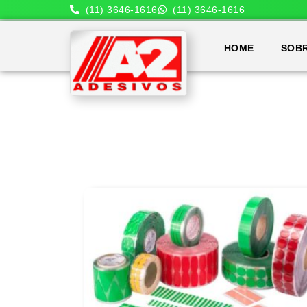
(11) 3646-1616
(11) 3646-1616
HOME
SOB