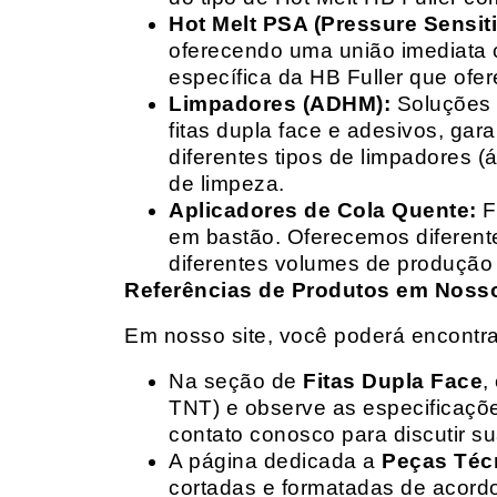
Hot Melt PSA (Pressure Sensit
oferecendo uma união imediata 
específica da HB Fuller que ofe
Limpadores (ADHM):
Soluções d
fitas dupla face e adesivos, g
diferentes tipos de limpadores (
de limpeza.
Aplicadores de Cola Quente:
F
em bastão. Oferecemos diferent
diferentes volumes de produção 
Referências de Produtos em Nosso 
Em nosso site, você poderá encontra
Na seção de
Fitas Dupla Face
,
TNT) e observe as especificações
contato conosco para discutir 
A página dedicada a
Peças Téc
cortadas e formatadas de acord