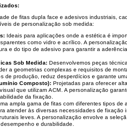
izados:
e de fitas dupla face e adesivos industriais, ca
síveis de personalização sob medida:
s:
Ideais para aplicações onde a estética é impo
ransparentes como vidro e acrílico. A personaliza
ura e do tipo de adesivo para garantir a aderênc
nicas Sob Medida:
Desenvolvemos peças técnicas
nder a geometrias complexas e requisitos de mon
s de produção, reduz desperdícios e garante uma
lumínio Composto):
Projetadas para oferecer alt
isual que utilizam ACM. A personalização garante
abilidade da fixação.
a ampla gama de fitas com diferentes tipos de ade
para atender às diversas necessidades de fixação
uturais leves. A personalização envolve a seleçã
o desempenho e durabilidade.