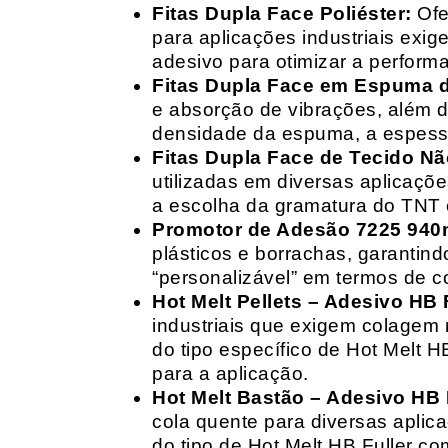
Fitas Dupla Face Poliéster:
Ofe
para aplicações industriais exig
adesivo para otimizar a perform
Fitas Dupla Face em Espuma de
e absorção de vibrações, além d
densidade da espuma, a espessur
Fitas Dupla Face de Tecido Nã
utilizadas em diversas aplicações
a escolha da gramatura do TNT e
Promotor de Adesão 7225 940
plásticos e borrachas, garantin
“personalizável” em termos de 
Hot Melt Pellets – Adesivo HB F
industriais que exigem colagem r
do tipo específico de Hot Melt 
para a aplicação.
Hot Melt Bastão – Adesivo HB F
cola quente para diversas aplic
do tipo de Hot Melt HB Fuller com