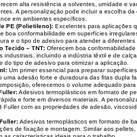
recem alta resistência a solventes, umidade e va
entes. A personalização pode incluir a escolha da 
ance em ambientes específicos.
 PE (Polietileno):
Excelentes para aplicações 
e boa conformabilidade em superfícies irregulare
a e o tipo de adesivo para atender a diferentes
o Tecido – TNT:
Oferecem boa conformabilidade e
 industriais, incluindo a indústria têxtil e de ca
 do tipo de adesivo para otimizar a aplicação.
ml:
Um primer essencial para preparar superfícies
do uma adesão forte e duradoura das fitas dupla f
composição, oferecemos o volume adequado para 
uller:
Adesivos termoplásticos em formato de pell
ápida e forte em diversos materiais. A personali
HB Fuller com as propriedades de adesão, viscos
uller:
Adesivos termoplásticos em formato de bas
ações de fixação e montagem. Similar aos pellets
 as características ideais para o trabalho.