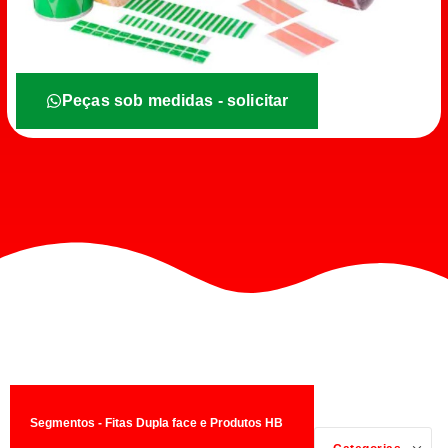
Peças sob medidas - solicitar
Segmentos - Fitas Dupla face e Produtos HB