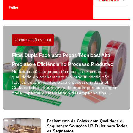
Categorias
Fuller
Comunicação Visual
Fitas Dupla Face para Peças Técnicas: Alta
Precisão e Eficiência no Processo Produtivo
Na fabricação de peças técnicas, a precisão, a
qualidade do acabamento e a produtividade são
fatores determinantes para o sucesso industrial.
Cada detalhe no processo de montagem ou colagem
pode impactar diretamente o desempenho final…
Fechamento de Caixas com Qualidade e
Segurança: Soluções HB Fuller para Todos
os Segmentos