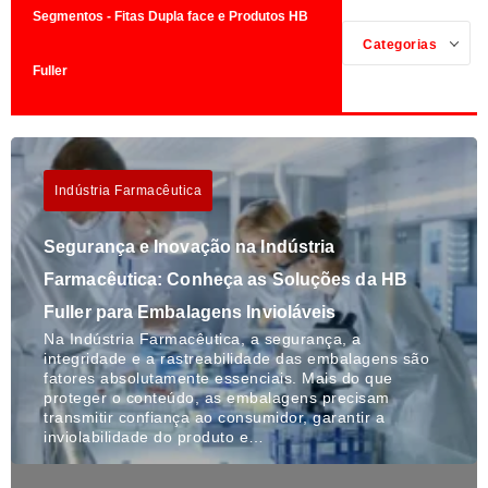
Segmentos - Fitas Dupla face e Produtos HB
Categorias
Fuller
Indústria Farmacêutica
Segurança e Inovação na Indústria
Farmacêutica: Conheça as Soluções da HB
Fuller para Embalagens Invioláveis
Na Indústria Farmacêutica, a segurança, a
integridade e a rastreabilidade das embalagens são
fatores absolutamente essenciais. Mais do que
proteger o conteúdo, as embalagens precisam
transmitir confiança ao consumidor, garantir a
inviolabilidade do produto e…