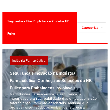
Segmentos - Fitas Dupla face e Produtos HB
Categorias
Fuller
Indústria Farmacêutica
Segurança e Inovação na Indústria
Farmacêutica: Conheça as Soluções da HB
Fuller para Embalagens Invioláveis
Na Indústria Farmacêutica, a segurança, a
integridade e a rastreabilidade das embalagens são
fatores absolutamente essenciais. Mais do que
proteger o conteúdo, as embalagens precisam