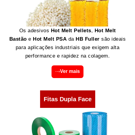
Os adesivos
Hot Melt Pellets
,
Hot Melt
Bastão
e
Hot Melt PSA
da
HB Fuller
são ideais
para aplicações industriais que exigem alta
performance e rapidez na colagem.
Ver mais
Fitas Dupla Face