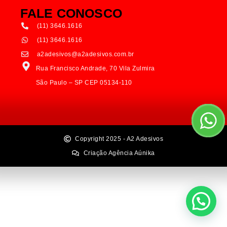
FALE CONOSCO
(11) 3646.1616
(11) 3646.1616
a2adesivos@a2adesivos.com.br
Rua Francisco Andrade, 70 Vila Zulmira
São Paulo – SP CEP 05134-110
Copyright 2025 - A2 Adesivos
Criação Agência Aúnika