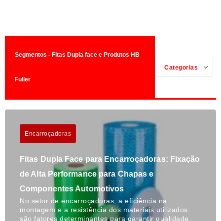
Segmentos - Fitas Dupla face e Produtos HB
Categorias
Fuller
Encarroçadoras
Fitas Dupla Face para Encarroçadoras: Fixação
de Alta Performance para Chapas e
Componentes Automotivos
No setor de encarroçadoras, a eficiência na
montagem e a resistência dos materiais utilizados
são fatores determinantes para garantir qualidade,