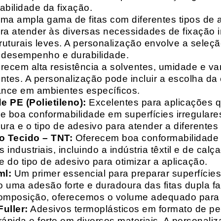
abilidade da fixação.
a ampla gama de fitas com diferentes tipos de ade
para atender às diversas necessidades de fixação
uturais leves. A personalização envolve a seleçã
o desempenho e durabilidade.
recem alta resistência a solventes, umidade e va
entes. A personalização pode incluir a escolha da 
ance em ambientes específicos.
 PE (Polietileno):
Excelentes para aplicações 
e boa conformabilidade em superfícies irregulare
a e o tipo de adesivo para atender a diferentes
o Tecido – TNT:
Oferecem boa conformabilidade e
 industriais, incluindo a indústria têxtil e de ca
 do tipo de adesivo para otimizar a aplicação.
ml:
Um primer essencial para preparar superfícies
do uma adesão forte e duradoura das fitas dupla f
composição, oferecemos o volume adequado para 
uller:
Adesivos termoplásticos em formato de pell
ápida e forte em diversos materiais. A personali