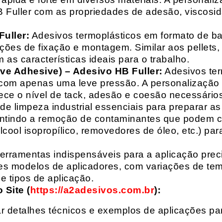
HB Fuller com as propriedades de adesão, viscos
uller:
Adesivos termoplásticos em formato de bas
ações de fixação e montagem. Similar aos pellets
 as características ideais para o trabalho.
ive Adhesive) – Adesivo HB Fuller:
Adesivos ter
com apenas uma leve pressão. A personalização 
rece o nível de tack, adesão e coesão necessários
e limpeza industrial essenciais para preparar as
arantindo a remoção de contaminantes que podem
álcool isopropílico, removedores de óleo, etc.) p
erramentas indispensáveis para a aplicação preci
es modelos de aplicadores, com variações de tem
e tipos de aplicação.
Site (
https://a2adesivos.com.br
):
r detalhes técnicos e exemplos de aplicações p