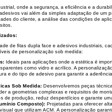
rial, onde a segurança, a eficiência e a durabil
 adesivos vai além da simples adaptação de um pr
es do cliente, a análise das condições de apli
itos.
izados:
e de fitas dupla face e adesivos industriais, ca
síveis de personalização sob medida:
s:
Ideais para aplicações onde a estética é impo
ransparentes como vidro e acrílico. A personaliza
ura e do tipo de adesivo para garantir a aderênc
nicas Sob Medida:
Desenvolvemos peças técnicas
nder a geometrias complexas e requisitos de mon
s de produção, reduz desperdícios e garante uma
lumínio Composto):
Projetadas para oferecer alt
isual que utilizam ACM. A personalização garante