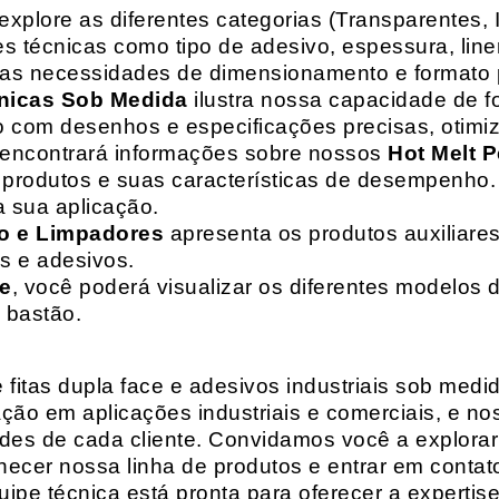
 explore as diferentes categorias (Transparentes, 
 técnicas como tipo de adesivo, espessura, liner
suas necessidades de dimensionamento e formato 
nicas Sob Medida
ilustra nossa capacidade de fo
o com desenhos e especificações precisas, otim
 encontrará informações sobre nossos
Hot Melt P
de produtos e suas características de desempenho.
a sua aplicação.
o e Limpadores
apresenta os produtos auxiliares
as e adesivos.
te
, você poderá visualizar os diferentes modelos d
 bastão.
fitas dupla face e adesivos industriais sob medi
ção em aplicações industriais e comerciais, e n
es de cada cliente. Convidamos você a explorar
hecer nossa linha de produtos e entrar em contat
ipe técnica está pronta para oferecer a expertis