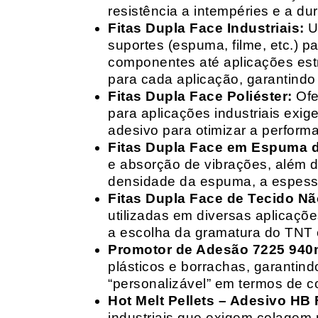
resistência a intempéries e a dur
Fitas Dupla Face Industriais:
Um
suportes (espuma, filme, etc.) 
componentes até aplicações estr
para cada aplicação, garantind
Fitas Dupla Face Poliéster:
Ofe
para aplicações industriais exig
adesivo para otimizar a perform
Fitas Dupla Face em Espuma de
e absorção de vibrações, além d
densidade da espuma, a espessur
Fitas Dupla Face de Tecido Nã
utilizadas em diversas aplicações
a escolha da gramatura do TNT e
Promotor de Adesão 7225 940
plásticos e borrachas, garantin
“personalizável” em termos de 
Hot Melt Pellets – Adesivo HB F
industriais que exigem colagem r