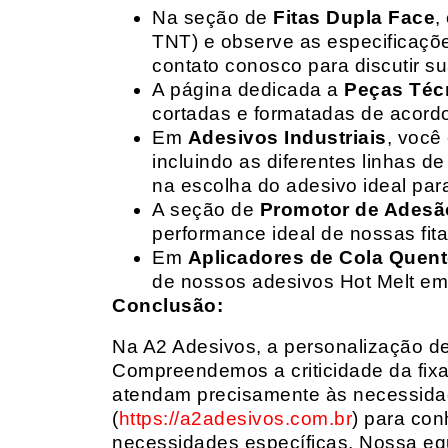
Na seção de
Fitas Dupla Face
,
TNT) e observe as especificações
contato conosco para discutir 
A página dedicada a
Peças Téc
cortadas e formatadas de acord
Em
Adesivos Industriais
, você
incluindo as diferentes linhas 
na escolha do adesivo ideal par
A seção de
Promotor de Adesã
performance ideal de nossas fit
Em
Aplicadores de Cola Quen
de nossos adesivos Hot Melt em
Conclusão:
Na A2 Adesivos, a personalização de 
Compreendemos a criticidade da fixa
atendam precisamente às necessidad
(
https://a2adesivos.com.br
) para con
necessidades específicas. Nossa equ