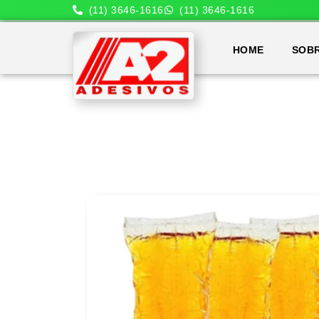
(11) 3646-1616
(11) 3646-1616
HOME
SOB