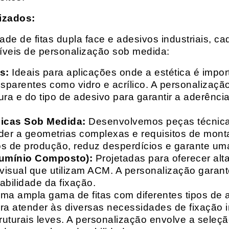
izados:
e de fitas dupla face e adesivos industriais, ca
síveis de personalização sob medida:
s:
Ideais para aplicações onde a estética é impo
ransparentes como vidro e acrílico. A personaliza
ura e do tipo de adesivo para garantir a aderênc
nicas Sob Medida:
Desenvolvemos peças técnicas
nder a geometrias complexas e requisitos de mon
s de produção, reduz desperdícios e garante uma
lumínio Composto):
Projetadas para oferecer alt
isual que utilizam ACM. A personalização garante
abilidade da fixação.
a ampla gama de fitas com diferentes tipos de ade
para atender às diversas necessidades de fixação
uturais leves. A personalização envolve a seleçã