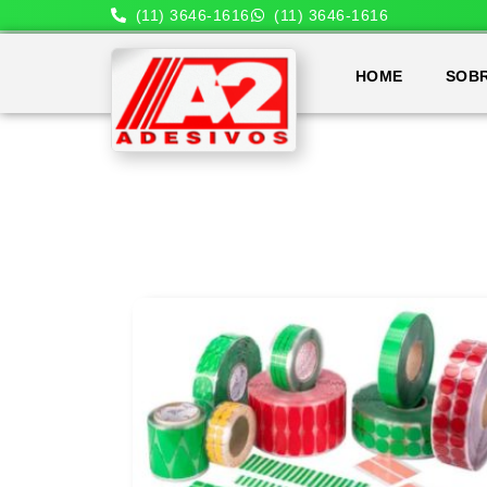
(11) 3646-1616
(11) 3646-1616
HOME
SOB