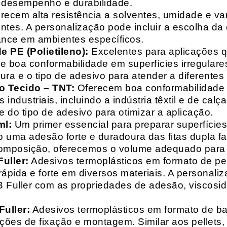
o desempenho e durabilidade.
recem alta resistência a solventes, umidade e va
entes. A personalização pode incluir a escolha da 
ance em ambientes específicos.
 PE (Polietileno):
Excelentes para aplicações 
e boa conformabilidade em superfícies irregulare
a e o tipo de adesivo para atender a diferentes
o Tecido – TNT:
Oferecem boa conformabilidade e
 industriais, incluindo a indústria têxtil e de ca
 do tipo de adesivo para otimizar a aplicação.
ml:
Um primer essencial para preparar superfícies
do uma adesão forte e duradoura das fitas dupla f
composição, oferecemos o volume adequado para 
uller:
Adesivos termoplásticos em formato de pell
ápida e forte em diversos materiais. A personali
HB Fuller com as propriedades de adesão, viscos
uller:
Adesivos termoplásticos em formato de bas
ações de fixação e montagem. Similar aos pellets