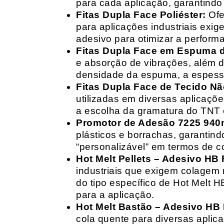
para cada aplicação, garantind
Fitas Dupla Face Poliéster:
Ofe
para aplicações industriais exig
adesivo para otimizar a perform
Fitas Dupla Face em Espuma de
e absorção de vibrações, além d
densidade da espuma, a espessur
Fitas Dupla Face de Tecido Nã
utilizadas em diversas aplicações
a escolha da gramatura do TNT e
Promotor de Adesão 7225 940
plásticos e borrachas, garantin
“personalizável” em termos de 
Hot Melt Pellets – Adesivo HB F
industriais que exigem colagem r
do tipo específico de Hot Melt 
para a aplicação.
Hot Melt Bastão – Adesivo HB F
cola quente para diversas aplic