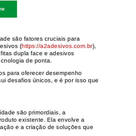
ne
dade são fatores cruciais para
esivos (
https://a2adesivos.com.br
),
itas dupla face e adesivos
ecnologia de ponta.
dos para oferecer desempenho
i desafios únicos, e é por isso que
idade são primordiais, a
oduto existente. Ela envolve a
cação e a criação de soluções que