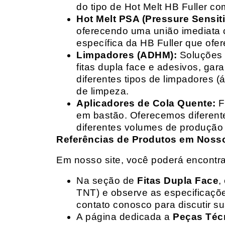
do tipo de Hot Melt HB Fuller com
Hot Melt PSA (Pressure Sensit
oferecendo uma união imediata 
específica da HB Fuller que ofe
Limpadores (ADHM):
Soluções d
fitas dupla face e adesivos, g
diferentes tipos de limpadores (
de limpeza.
Aplicadores de Cola Quente:
F
em bastão. Oferecemos diferent
diferentes volumes de produção 
Referências de Produtos em Nosso 
Em nosso site, você poderá encontra
Na seção de
Fitas Dupla Face
,
TNT) e observe as especificações
contato conosco para discutir 
A página dedicada a
Peças Téc