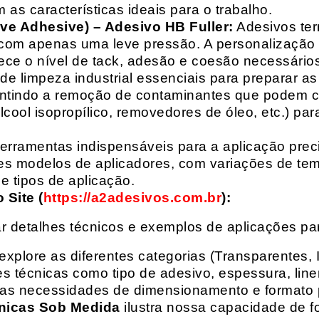
 as características ideais para o trabalho.
ive Adhesive) – Adesivo HB Fuller:
Adesivos ter
com apenas uma leve pressão. A personalização 
rece o nível de tack, adesão e coesão necessários
e limpeza industrial essenciais para preparar as
arantindo a remoção de contaminantes que podem
álcool isopropílico, removedores de óleo, etc.) p
erramentas indispensáveis para a aplicação preci
es modelos de aplicadores, com variações de tem
e tipos de aplicação.
Site (
https://a2adesivos.com.br
):
r detalhes técnicos e exemplos de aplicações p
 explore as diferentes categorias (Transparentes, 
 técnicas como tipo de adesivo, espessura, liner
suas necessidades de dimensionamento e formato 
nicas Sob Medida
ilustra nossa capacidade de fo