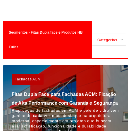
Segmentos - Fitas Dupla face e Produtos HB
Categorias
Fuller
Fachadas ACM
Fitas Dupla Face para Fachadas ACM: Fixação
de Alta Performance com Garantia e Segurança
A aplicação de fachadas em ACM e pele de vidro vem
ganhando cada vez mais destaque na arquitetura
moderna, especialmente em projetos que buscam
aliar sofisticação, funcionalidade e durabilidade.