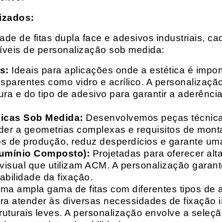
izados:
e de fitas dupla face e adesivos industriais, ca
síveis de personalização sob medida:
s:
Ideais para aplicações onde a estética é impo
ransparentes como vidro e acrílico. A personaliza
ura e do tipo de adesivo para garantir a aderênc
nicas Sob Medida:
Desenvolvemos peças técnicas
nder a geometrias complexas e requisitos de mon
s de produção, reduz desperdícios e garante uma
lumínio Composto):
Projetadas para oferecer alt
isual que utilizam ACM. A personalização garante
abilidade da fixação.
a ampla gama de fitas com diferentes tipos de ade
para atender às diversas necessidades de fixação
uturais leves. A personalização envolve a seleçã