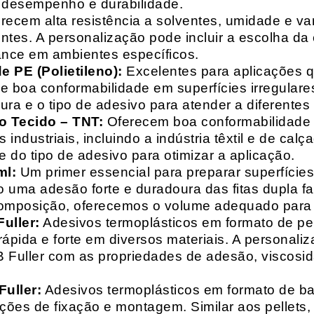
o desempenho e durabilidade.
recem alta resistência a solventes, umidade e va
entes. A personalização pode incluir a escolha da 
ance em ambientes específicos.
 PE (Polietileno):
Excelentes para aplicações 
e boa conformabilidade em superfícies irregulare
a e o tipo de adesivo para atender a diferentes
o Tecido – TNT:
Oferecem boa conformabilidade e
 industriais, incluindo a indústria têxtil e de ca
 do tipo de adesivo para otimizar a aplicação.
ml:
Um primer essencial para preparar superfícies
do uma adesão forte e duradoura das fitas dupla f
composição, oferecemos o volume adequado para 
uller:
Adesivos termoplásticos em formato de pell
ápida e forte em diversos materiais. A personali
HB Fuller com as propriedades de adesão, viscos
uller:
Adesivos termoplásticos em formato de bas
ações de fixação e montagem. Similar aos pellets