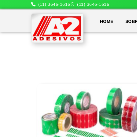
(11) 3646-1616
(11) 3646-1616
HOME
SOB