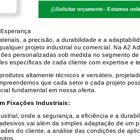
Solicitar orçamento - Estamos onli
a Esperança
eriais, a precisão, a durabilidade e a adaptabili
qualquer projeto industrial ou comercial. Na A2 Ad
ções personalizadas sob medida no segmento de f
es específicas de cada cliente com expertise e t
rodutos altamente técnicos e versáteis, projeta
mpreendemos que cada setor e cada projeto possu
cial fundamental em nossa oferta.
m Fixações Industriais:
rial, onde a segurança, a eficiência e a durabil
 adesivos vai além da simples adaptação de um pr
es do cliente, a análise das condições de apli
itos.