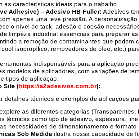
 as características ideais para o trabalho.
ive Adhesive) – Adesivo HB Fuller:
Adesivos ter
com apenas uma leve pressão. A personalização 
rece o nível de tack, adesão e coesão necessários
e limpeza industrial essenciais para preparar as
arantindo a remoção de contaminantes que podem
álcool isopropílico, removedores de óleo, etc.) p
erramentas indispensáveis para a aplicação preci
es modelos de aplicadores, com variações de tem
e tipos de aplicação.
Site (
https://a2adesivos.com.br
):
r detalhes técnicos e exemplos de aplicações p
 explore as diferentes categorias (Transparentes, 
 técnicas como tipo de adesivo, espessura, liner
suas necessidades de dimensionamento e formato 
nicas Sob Medida
ilustra nossa capacidade de fo