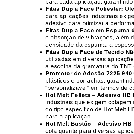
para cada aplicação, garantind
Fitas Dupla Face Poliéster:
Ofe
para aplicações industriais exig
adesivo para otimizar a perform
Fitas Dupla Face em Espuma de
e absorção de vibrações, além d
densidade da espuma, a espessur
Fitas Dupla Face de Tecido Nã
utilizadas em diversas aplicações
a escolha da gramatura do TNT e
Promotor de Adesão 7225 940
plásticos e borrachas, garantin
“personalizável” em termos de 
Hot Melt Pellets – Adesivo HB F
industriais que exigem colagem r
do tipo específico de Hot Melt 
para a aplicação.
Hot Melt Bastão – Adesivo HB F
cola quente para diversas aplic