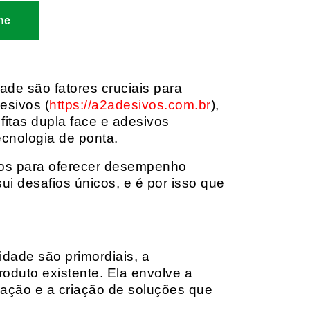
ne
dade são fatores cruciais para
esivos (
https://a2adesivos.com.br
),
itas dupla face e adesivos
ecnologia de ponta.
dos para oferecer desempenho
i desafios únicos, e é por isso que
idade são primordiais, a
oduto existente. Ela envolve a
cação e a criação de soluções que