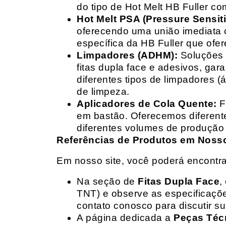
do tipo de Hot Melt HB Fuller com
Hot Melt PSA (Pressure Sensit
oferecendo uma união imediata 
específica da HB Fuller que ofe
Limpadores (ADHM):
Soluções d
fitas dupla face e adesivos, g
diferentes tipos de limpadores (
de limpeza.
Aplicadores de Cola Quente:
F
em bastão. Oferecemos diferent
diferentes volumes de produção 
Referências de Produtos em Nosso 
Em nosso site, você poderá encontra
Na seção de
Fitas Dupla Face
,
TNT) e observe as especificações
contato conosco para discutir 
A página dedicada a
Peças Téc