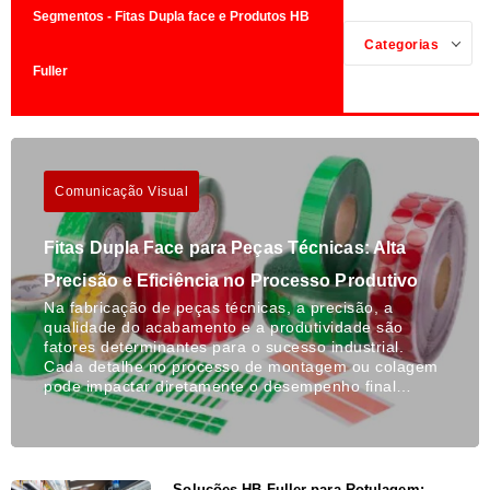
Segmentos - Fitas Dupla face e Produtos HB
Categorias
Fuller
Comunicação Visual
Fitas Dupla Face para Peças Técnicas: Alta
Precisão e Eficiência no Processo Produtivo
Na fabricação de peças técnicas, a precisão, a
qualidade do acabamento e a produtividade são
fatores determinantes para o sucesso industrial.
Cada detalhe no processo de montagem ou colagem
pode impactar diretamente o desempenho final…
Soluções HB Fuller para Rotulagem: