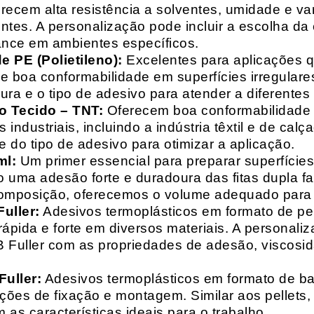
recem alta resistência a solventes, umidade e va
entes. A personalização pode incluir a escolha da 
ance em ambientes específicos.
 PE (Polietileno):
Excelentes para aplicações 
e boa conformabilidade em superfícies irregulare
a e o tipo de adesivo para atender a diferentes
o Tecido – TNT:
Oferecem boa conformabilidade e
 industriais, incluindo a indústria têxtil e de ca
 do tipo de adesivo para otimizar a aplicação.
ml:
Um primer essencial para preparar superfícies
do uma adesão forte e duradoura das fitas dupla f
composição, oferecemos o volume adequado para 
uller:
Adesivos termoplásticos em formato de pell
ápida e forte em diversos materiais. A personali
HB Fuller com as propriedades de adesão, viscos
uller:
Adesivos termoplásticos em formato de bas
ações de fixação e montagem. Similar aos pellets
 as características ideais para o trabalho.