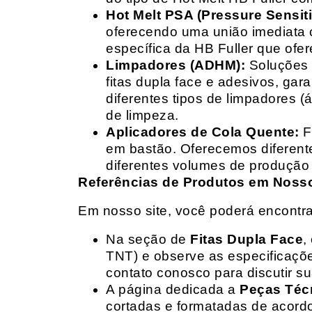
Hot Melt PSA (Pressure Sensit
oferecendo uma união imediata 
específica da HB Fuller que ofe
Limpadores (ADHM):
Soluções d
fitas dupla face e adesivos, g
diferentes tipos de limpadores (
de limpeza.
Aplicadores de Cola Quente:
F
em bastão. Oferecemos diferent
diferentes volumes de produção 
Referências de Produtos em Nosso 
Em nosso site, você poderá encontra
Na seção de
Fitas Dupla Face
,
TNT) e observe as especificações
contato conosco para discutir 
A página dedicada a
Peças Téc
cortadas e formatadas de acord