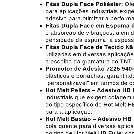
Fitas Dupla Face Poliéster:
Ofe
para aplicações industriais exig
adesivo para otimizar a perform
Fitas Dupla Face em Espuma de
e absorção de vibrações, além d
densidade da espuma, a espessur
Fitas Dupla Face de Tecido Nã
utilizadas em diversas aplicações
a escolha da gramatura do TNT e
Promotor de Adesão 7225 940
plásticos e borrachas, garantin
“personalizável” em termos de 
Hot Melt Pellets – Adesivo HB F
industriais que exigem colagem r
do tipo específico de Hot Melt 
para a aplicação.
Hot Melt Bastão – Adesivo HB F
cola quente para diversas aplic
do tipo de Hot Melt HB Fuller com