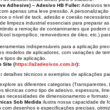
ive Adhesive) – Adesivo HB Fuller:
Adesivos ter
com apenas uma leve pressão. A personalização 
rece o nível de tack, adesão e coesão necessários
e limpeza industrial essenciais para preparar as
arantindo a remoção de contaminantes que podem
álcool isopropílico, removedores de óleo, etc.) p
erramentas indispensáveis para a aplicação preci
es modelos de aplicadores, com variações de tem
e tipos de aplicação.
Site (
https://a2adesivos.com.br
):
r detalhes técnicos e exemplos de aplicações p
 explore as diferentes categorias (Transparentes, 
 técnicas como tipo de adesivo, espessura, liner
suas necessidades de dimensionamento e formato 
nicas Sob Medida
ilustra nossa capacidade de fo
o com desenhos e especificações precisas, otim