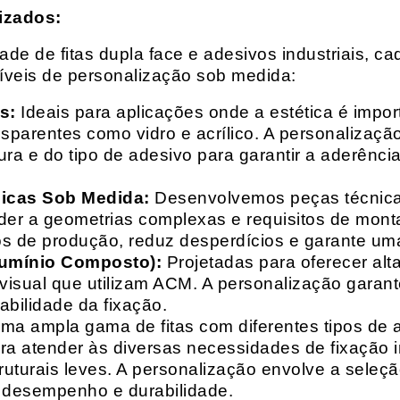
izados:
e de fitas dupla face e adesivos industriais, ca
síveis de personalização sob medida:
s:
Ideais para aplicações onde a estética é impo
ransparentes como vidro e acrílico. A personaliza
ura e do tipo de adesivo para garantir a aderênc
nicas Sob Medida:
Desenvolvemos peças técnicas
nder a geometrias complexas e requisitos de mon
s de produção, reduz desperdícios e garante uma
lumínio Composto):
Projetadas para oferecer alt
isual que utilizam ACM. A personalização garante
abilidade da fixação.
a ampla gama de fitas com diferentes tipos de ade
para atender às diversas necessidades de fixação
uturais leves. A personalização envolve a seleçã
o desempenho e durabilidade.