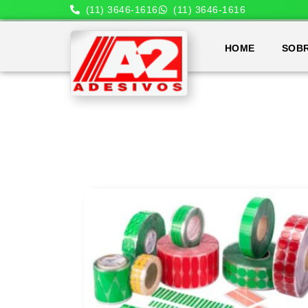
(11) 3646-1616
(11) 3646-1616
HOME
SOB