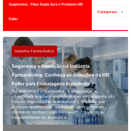
Segmentos - Fitas Dupla face e Produtos HB
Categorias
Fuller
Indústria Farmacêutica
Segurança e Inovação na Indústria
Farmacêutica: Conheça as Soluções da HB
Fuller para Embalagens Invioláveis
Na Indústria Farmacêutica, a segurança, a
integridade e a rastreabilidade das embalagens são
fatores absolutamente essenciais. Mais do que
proteger o conteúdo, as embalagens precisam
transmitir confiança ao consumidor, garantir a
inviolabilidade do produto e…