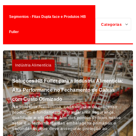
Segmentos - Fitas Dupla face e Produtos HB
Categorias
Fuller
Indústria Alimentícia
Soluções HB Fuller para a Indústria Alimentícia:
Alta Performance no Fechamento de Caixas
com Custo Otimizado
Na Indústria Alimentícia, cada detalhe do processo
produtivo é fundamental para garantir segurança,
qualidade e eficiência. Um dos pontos críticos nesse
setor é o fechamento das embalagens primárias e
secundárias, que deve assegurar proteção ao…