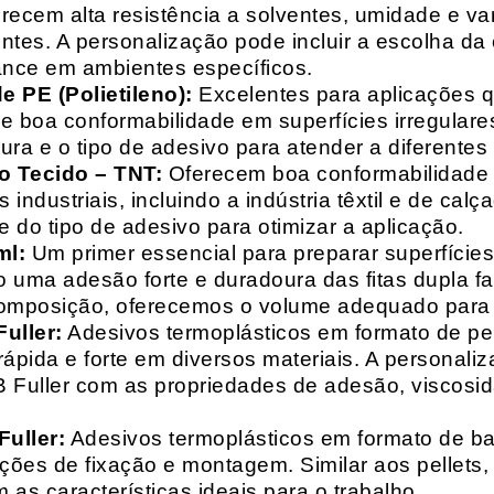
recem alta resistência a solventes, umidade e va
entes. A personalização pode incluir a escolha da 
ance em ambientes específicos.
 PE (Polietileno):
Excelentes para aplicações 
e boa conformabilidade em superfícies irregulare
a e o tipo de adesivo para atender a diferentes
o Tecido – TNT:
Oferecem boa conformabilidade e
 industriais, incluindo a indústria têxtil e de ca
 do tipo de adesivo para otimizar a aplicação.
ml:
Um primer essencial para preparar superfícies
do uma adesão forte e duradoura das fitas dupla f
composição, oferecemos o volume adequado para 
uller:
Adesivos termoplásticos em formato de pell
ápida e forte em diversos materiais. A personali
HB Fuller com as propriedades de adesão, viscos
uller:
Adesivos termoplásticos em formato de bas
ações de fixação e montagem. Similar aos pellets
 as características ideais para o trabalho.