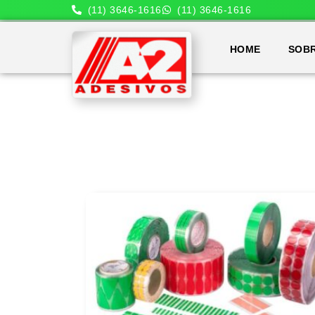
(11) 3646-1616
(11) 3646-1616
HOME
SOB