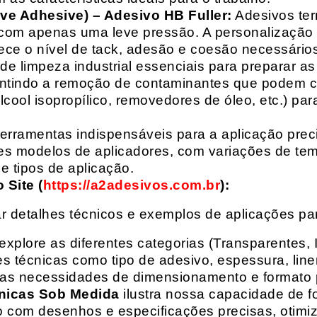
ive Adhesive) – Adesivo HB Fuller:
Adesivos ter
com apenas uma leve pressão. A personalização 
rece o nível de tack, adesão e coesão necessários
e limpeza industrial essenciais para preparar as
arantindo a remoção de contaminantes que podem
álcool isopropílico, removedores de óleo, etc.) p
erramentas indispensáveis para a aplicação preci
es modelos de aplicadores, com variações de tem
e tipos de aplicação.
Site (
https://a2adesivos.com.br
):
r detalhes técnicos e exemplos de aplicações p
 explore as diferentes categorias (Transparentes, 
 técnicas como tipo de adesivo, espessura, liner
suas necessidades de dimensionamento e formato 
nicas Sob Medida
ilustra nossa capacidade de fo
o com desenhos e especificações precisas, otim