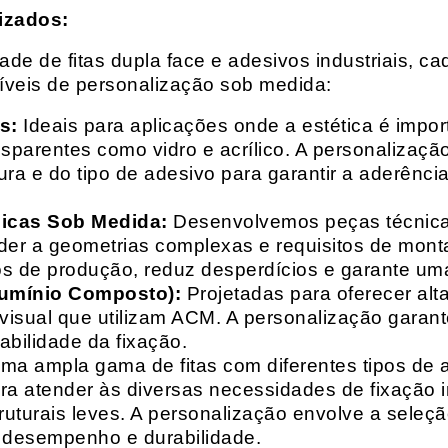
izados:
e de fitas dupla face e adesivos industriais, ca
síveis de personalização sob medida:
s:
Ideais para aplicações onde a estética é impo
ransparentes como vidro e acrílico. A personaliza
ura e do tipo de adesivo para garantir a aderênc
nicas Sob Medida:
Desenvolvemos peças técnicas
nder a geometrias complexas e requisitos de mon
s de produção, reduz desperdícios e garante uma
lumínio Composto):
Projetadas para oferecer alt
isual que utilizam ACM. A personalização garante
abilidade da fixação.
a ampla gama de fitas com diferentes tipos de ade
para atender às diversas necessidades de fixação
uturais leves. A personalização envolve a seleçã
o desempenho e durabilidade.