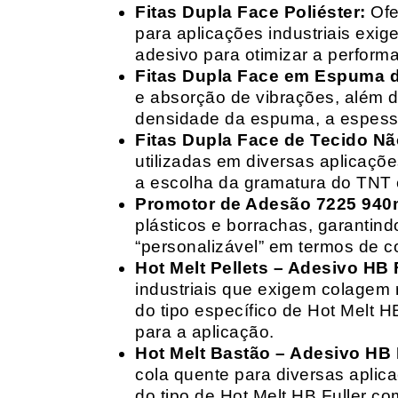
Fitas Dupla Face Poliéster:
Ofe
para aplicações industriais exig
adesivo para otimizar a perform
Fitas Dupla Face em Espuma de
e absorção de vibrações, além d
densidade da espuma, a espessur
Fitas Dupla Face de Tecido Nã
utilizadas em diversas aplicações
a escolha da gramatura do TNT e
Promotor de Adesão 7225 940
plásticos e borrachas, garantin
“personalizável” em termos de 
Hot Melt Pellets – Adesivo HB F
industriais que exigem colagem r
do tipo específico de Hot Melt 
para a aplicação.
Hot Melt Bastão – Adesivo HB F
cola quente para diversas aplic
do tipo de Hot Melt HB Fuller com