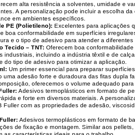
recem alta resistência a solventes, umidade e va
entes. A personalização pode incluir a escolha da 
ance em ambientes específicos.
 PE (Polietileno):
Excelentes para aplicações 
e boa conformabilidade em superfícies irregulare
a e o tipo de adesivo para atender a diferentes
o Tecido – TNT:
Oferecem boa conformabilidade e
 industriais, incluindo a indústria têxtil e de ca
 do tipo de adesivo para otimizar a aplicação.
ml:
Um primer essencial para preparar superfícies
do uma adesão forte e duradoura das fitas dupla f
composição, oferecemos o volume adequado para 
uller:
Adesivos termoplásticos em formato de pell
ápida e forte em diversos materiais. A personali
HB Fuller com as propriedades de adesão, viscos
uller:
Adesivos termoplásticos em formato de bas
ações de fixação e montagem. Similar aos pellets
 as características ideais para o trabalho.