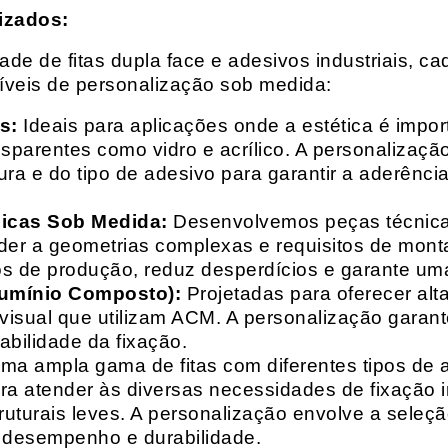
izados:
e de fitas dupla face e adesivos industriais, ca
síveis de personalização sob medida:
s:
Ideais para aplicações onde a estética é impo
ransparentes como vidro e acrílico. A personaliza
ura e do tipo de adesivo para garantir a aderênc
nicas Sob Medida:
Desenvolvemos peças técnicas
nder a geometrias complexas e requisitos de mon
s de produção, reduz desperdícios e garante uma
lumínio Composto):
Projetadas para oferecer alt
isual que utilizam ACM. A personalização garante
abilidade da fixação.
a ampla gama de fitas com diferentes tipos de ade
para atender às diversas necessidades de fixação
uturais leves. A personalização envolve a seleçã
o desempenho e durabilidade.