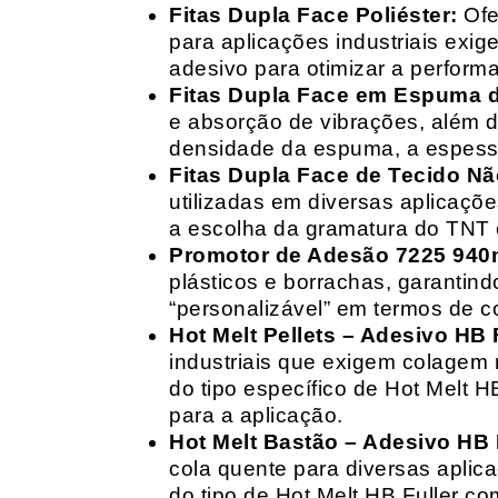
Fitas Dupla Face Poliéster:
Ofe
para aplicações industriais exig
adesivo para otimizar a perform
Fitas Dupla Face em Espuma de
e absorção de vibrações, além d
densidade da espuma, a espessur
Fitas Dupla Face de Tecido Nã
utilizadas em diversas aplicações
a escolha da gramatura do TNT e
Promotor de Adesão 7225 940
plásticos e borrachas, garantin
“personalizável” em termos de 
Hot Melt Pellets – Adesivo HB F
industriais que exigem colagem r
do tipo específico de Hot Melt 
para a aplicação.
Hot Melt Bastão – Adesivo HB F
cola quente para diversas aplic
do tipo de Hot Melt HB Fuller com