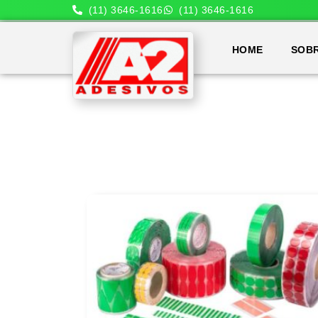
(11) 3646-1616
(11) 3646-1616
HOME
SOB