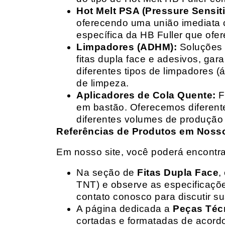
Hot Melt PSA (Pressure Sensit
oferecendo uma união imediata 
específica da HB Fuller que ofe
Limpadores (ADHM):
Soluções d
fitas dupla face e adesivos, g
diferentes tipos de limpadores (
de limpeza.
Aplicadores de Cola Quente:
F
em bastão. Oferecemos diferent
diferentes volumes de produção 
Referências de Produtos em Nosso 
Em nosso site, você poderá encontra
Na seção de
Fitas Dupla Face
,
TNT) e observe as especificações
contato conosco para discutir 
A página dedicada a
Peças Téc
cortadas e formatadas de acord