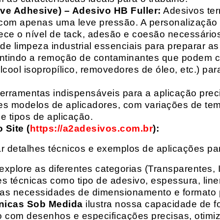
ive Adhesive) – Adesivo HB Fuller:
Adesivos ter
com apenas uma leve pressão. A personalização 
rece o nível de tack, adesão e coesão necessários
e limpeza industrial essenciais para preparar as
arantindo a remoção de contaminantes que podem
álcool isopropílico, removedores de óleo, etc.) p
erramentas indispensáveis para a aplicação preci
es modelos de aplicadores, com variações de tem
e tipos de aplicação.
Site (
https://a2adesivos.com.br
):
r detalhes técnicos e exemplos de aplicações p
 explore as diferentes categorias (Transparentes, 
 técnicas como tipo de adesivo, espessura, liner
suas necessidades de dimensionamento e formato 
nicas Sob Medida
ilustra nossa capacidade de fo
o com desenhos e especificações precisas, otim