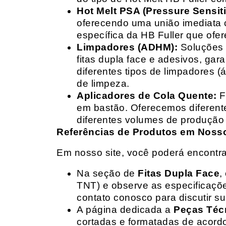
Hot Melt PSA (Pressure Sensit
oferecendo uma união imediata 
específica da HB Fuller que ofe
Limpadores (ADHM):
Soluções d
fitas dupla face e adesivos, g
diferentes tipos de limpadores (
de limpeza.
Aplicadores de Cola Quente:
F
em bastão. Oferecemos diferent
diferentes volumes de produção 
Referências de Produtos em Nosso 
Em nosso site, você poderá encontra
Na seção de
Fitas Dupla Face
,
TNT) e observe as especificações
contato conosco para discutir 
A página dedicada a
Peças Téc
cortadas e formatadas de acord