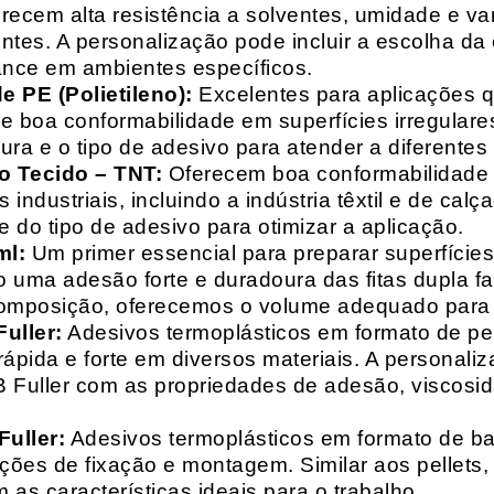
recem alta resistência a solventes, umidade e va
entes. A personalização pode incluir a escolha da 
ance em ambientes específicos.
 PE (Polietileno):
Excelentes para aplicações 
e boa conformabilidade em superfícies irregulare
a e o tipo de adesivo para atender a diferentes
o Tecido – TNT:
Oferecem boa conformabilidade e
 industriais, incluindo a indústria têxtil e de ca
 do tipo de adesivo para otimizar a aplicação.
ml:
Um primer essencial para preparar superfícies
do uma adesão forte e duradoura das fitas dupla f
composição, oferecemos o volume adequado para 
uller:
Adesivos termoplásticos em formato de pell
ápida e forte em diversos materiais. A personali
HB Fuller com as propriedades de adesão, viscos
uller:
Adesivos termoplásticos em formato de bas
ações de fixação e montagem. Similar aos pellets
 as características ideais para o trabalho.