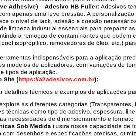
ive Adhesive) – Adesivo HB Fuller:
Adesivos ter
com apenas uma leve pressão. A personalização 
rece o nível de tack, adesão e coesão necessários
e limpeza industrial essenciais para preparar as
arantindo a remoção de contaminantes que podem
álcool isopropílico, removedores de óleo, etc.) p
erramentas indispensáveis para a aplicação preci
es modelos de aplicadores, com variações de tem
e tipos de aplicação.
Site (
https://a2adesivos.com.br
):
r detalhes técnicos e exemplos de aplicações p
 explore as diferentes categorias (Transparentes, 
 técnicas como tipo de adesivo, espessura, liner
suas necessidades de dimensionamento e formato 
nicas Sob Medida
ilustra nossa capacidade de fo
o com desenhos e especificações precisas, otim