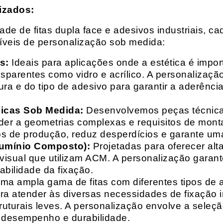
izados:
e de fitas dupla face e adesivos industriais, ca
síveis de personalização sob medida:
s:
Ideais para aplicações onde a estética é impo
ransparentes como vidro e acrílico. A personaliza
ura e do tipo de adesivo para garantir a aderênc
nicas Sob Medida:
Desenvolvemos peças técnicas
nder a geometrias complexas e requisitos de mon
s de produção, reduz desperdícios e garante uma
lumínio Composto):
Projetadas para oferecer alt
isual que utilizam ACM. A personalização garante
abilidade da fixação.
a ampla gama de fitas com diferentes tipos de ade
para atender às diversas necessidades de fixação
uturais leves. A personalização envolve a seleçã
o desempenho e durabilidade.