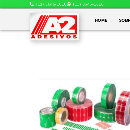
(11) 3646-1616
(11) 3646-1616
HOME
SOB