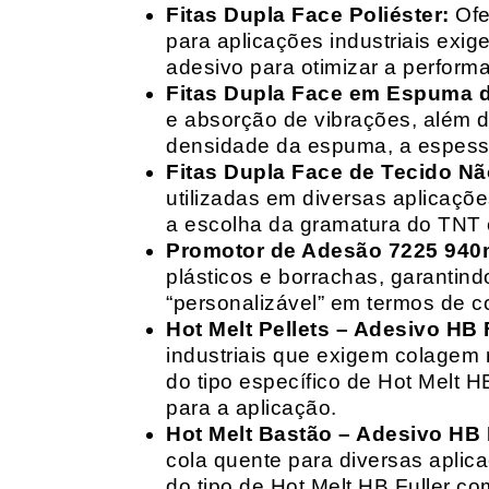
Fitas Dupla Face Poliéster:
Ofe
para aplicações industriais exig
adesivo para otimizar a perform
Fitas Dupla Face em Espuma de
e absorção de vibrações, além d
densidade da espuma, a espessur
Fitas Dupla Face de Tecido Nã
utilizadas em diversas aplicações
a escolha da gramatura do TNT e
Promotor de Adesão 7225 940
plásticos e borrachas, garantin
“personalizável” em termos de 
Hot Melt Pellets – Adesivo HB F
industriais que exigem colagem r
do tipo específico de Hot Melt 
para a aplicação.
Hot Melt Bastão – Adesivo HB F
cola quente para diversas aplic
do tipo de Hot Melt HB Fuller com