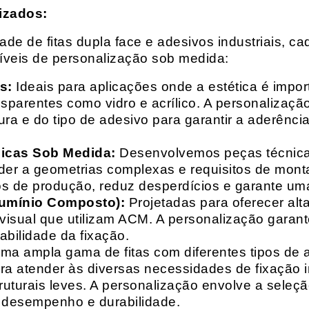
izados:
e de fitas dupla face e adesivos industriais, ca
síveis de personalização sob medida:
s:
Ideais para aplicações onde a estética é impo
ransparentes como vidro e acrílico. A personaliza
ura e do tipo de adesivo para garantir a aderênc
nicas Sob Medida:
Desenvolvemos peças técnicas
nder a geometrias complexas e requisitos de mon
s de produção, reduz desperdícios e garante uma
lumínio Composto):
Projetadas para oferecer alt
isual que utilizam ACM. A personalização garante
abilidade da fixação.
a ampla gama de fitas com diferentes tipos de ade
para atender às diversas necessidades de fixação
uturais leves. A personalização envolve a seleçã
o desempenho e durabilidade.