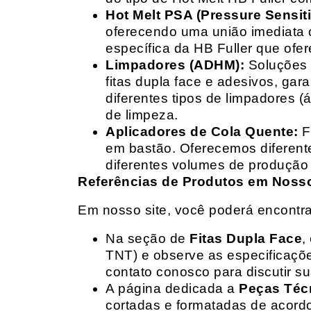
Hot Melt PSA (Pressure Sensit
oferecendo uma união imediata 
específica da HB Fuller que ofe
Limpadores (ADHM):
Soluções d
fitas dupla face e adesivos, g
diferentes tipos de limpadores (
de limpeza.
Aplicadores de Cola Quente:
F
em bastão. Oferecemos diferent
diferentes volumes de produção 
Referências de Produtos em Nosso 
Em nosso site, você poderá encontra
Na seção de
Fitas Dupla Face
,
TNT) e observe as especificações
contato conosco para discutir 
A página dedicada a
Peças Téc
cortadas e formatadas de acord