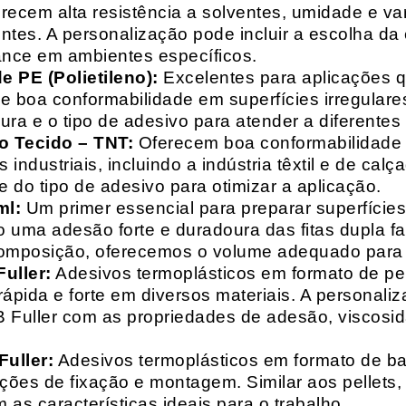
recem alta resistência a solventes, umidade e va
entes. A personalização pode incluir a escolha da 
ance em ambientes específicos.
 PE (Polietileno):
Excelentes para aplicações 
e boa conformabilidade em superfícies irregulare
a e o tipo de adesivo para atender a diferentes
o Tecido – TNT:
Oferecem boa conformabilidade e
 industriais, incluindo a indústria têxtil e de ca
 do tipo de adesivo para otimizar a aplicação.
ml:
Um primer essencial para preparar superfícies
do uma adesão forte e duradoura das fitas dupla f
composição, oferecemos o volume adequado para 
uller:
Adesivos termoplásticos em formato de pell
ápida e forte em diversos materiais. A personali
HB Fuller com as propriedades de adesão, viscos
uller:
Adesivos termoplásticos em formato de bas
ações de fixação e montagem. Similar aos pellets
 as características ideais para o trabalho.