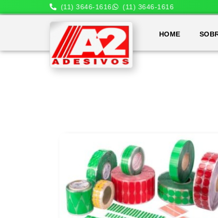
(11) 3646-1616
(11) 3646-1616
HOME
SOB