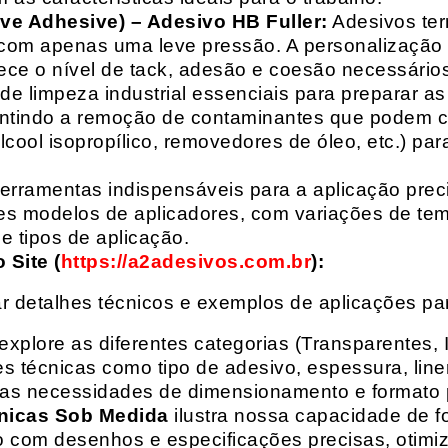
ive Adhesive) – Adesivo HB Fuller:
Adesivos ter
com apenas uma leve pressão. A personalização 
rece o nível de tack, adesão e coesão necessários
e limpeza industrial essenciais para preparar as
arantindo a remoção de contaminantes que podem
álcool isopropílico, removedores de óleo, etc.) p
erramentas indispensáveis para a aplicação preci
es modelos de aplicadores, com variações de tem
e tipos de aplicação.
Site (
https://a2adesivos.com.br
):
r detalhes técnicos e exemplos de aplicações p
 explore as diferentes categorias (Transparentes, 
 técnicas como tipo de adesivo, espessura, liner
suas necessidades de dimensionamento e formato 
nicas Sob Medida
ilustra nossa capacidade de fo
o com desenhos e especificações precisas, otim