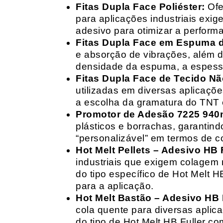
Fitas Dupla Face Poliéster:
Ofe
para aplicações industriais exig
adesivo para otimizar a perform
Fitas Dupla Face em Espuma de
e absorção de vibrações, além d
densidade da espuma, a espessur
Fitas Dupla Face de Tecido Nã
utilizadas em diversas aplicações
a escolha da gramatura do TNT e
Promotor de Adesão 7225 940
plásticos e borrachas, garantin
“personalizável” em termos de 
Hot Melt Pellets – Adesivo HB F
industriais que exigem colagem r
do tipo específico de Hot Melt 
para a aplicação.
Hot Melt Bastão – Adesivo HB F
cola quente para diversas aplic
do tipo de Hot Melt HB Fuller com