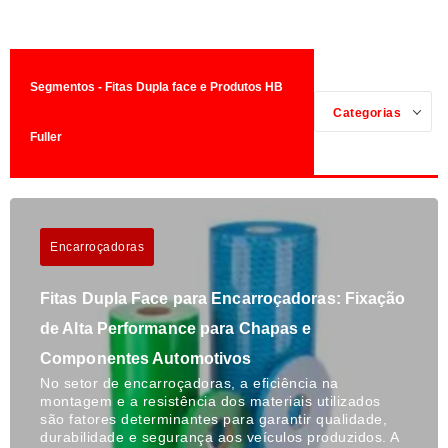
Segmentos - Fitas Dupla face e Produtos HB
Categorias
Fuller
Encarroçadoras
Fitas Dupla Face para Encarroçadoras: Fixação
de Alta Performance para Chapas e
Componentes Automotivos
No setor de encarroçadoras, a eficiência na
montagem e a resistência dos materiais utilizados
são fatores determinantes para garantir qualidade,
durabilidade e segurança aos veículos produzidos. A