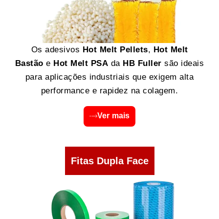
Os adesivos
Hot Melt Pellets
,
Hot Melt
Bastão
e
Hot Melt PSA
da
HB Fuller
são ideais
para aplicações industriais que exigem alta
performance e rapidez na colagem.
Ver mais
Fitas Dupla Face