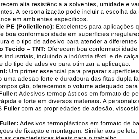
recem alta resistência a solventes, umidade e va
entes. A personalização pode incluir a escolha da 
ance em ambientes específicos.
 PE (Polietileno):
Excelentes para aplicações 
e boa conformabilidade em superfícies irregulare
a e o tipo de adesivo para atender a diferentes
o Tecido – TNT:
Oferecem boa conformabilidade e
 industriais, incluindo a indústria têxtil e de ca
 do tipo de adesivo para otimizar a aplicação.
ml:
Um primer essencial para preparar superfícies
do uma adesão forte e duradoura das fitas dupla f
composição, oferecemos o volume adequado para 
uller:
Adesivos termoplásticos em formato de pell
ápida e forte em diversos materiais. A personali
HB Fuller com as propriedades de adesão, viscos
uller:
Adesivos termoplásticos em formato de bas
ações de fixação e montagem. Similar aos pellets
 as características ideais para o trabalho.