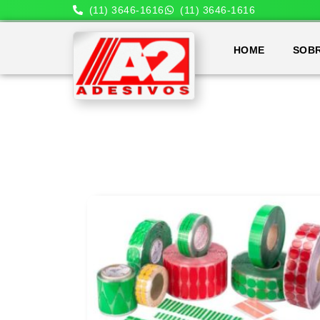
(11) 3646-1616
(11) 3646-1616
HOME
SOB