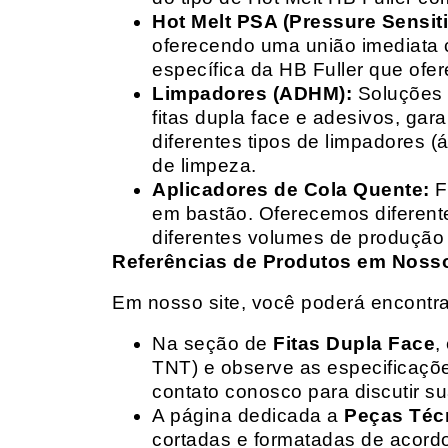
Hot Melt PSA (Pressure Sensit
oferecendo uma união imediata 
específica da HB Fuller que ofe
Limpadores (ADHM):
Soluções d
fitas dupla face e adesivos, g
diferentes tipos de limpadores (
de limpeza.
Aplicadores de Cola Quente:
F
em bastão. Oferecemos diferent
diferentes volumes de produção 
Referências de Produtos em Nosso 
Em nosso site, você poderá encontra
Na seção de
Fitas Dupla Face
,
TNT) e observe as especificações
contato conosco para discutir 
A página dedicada a
Peças Téc
cortadas e formatadas de acord