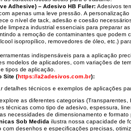
ive Adhesive) – Adesivo HB Fuller:
Adesivos ter
com apenas uma leve pressão. A personalização 
rece o nível de tack, adesão e coesão necessários
e limpeza industrial essenciais para preparar as
arantindo a remoção de contaminantes que podem
álcool isopropílico, removedores de óleo, etc.) p
erramentas indispensáveis para a aplicação preci
es modelos de aplicadores, com variações de tem
e tipos de aplicação.
Site (
https://a2adesivos.com.br
):
r detalhes técnicos e exemplos de aplicações p
 explore as diferentes categorias (Transparentes, 
 técnicas como tipo de adesivo, espessura, liner
suas necessidades de dimensionamento e formato 
nicas Sob Medida
ilustra nossa capacidade de fo
o com desenhos e especificações precisas, otim