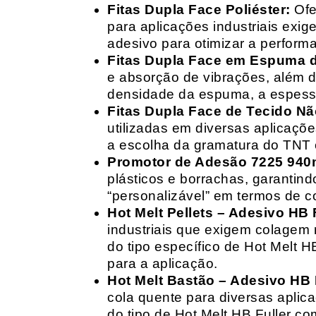
Fitas Dupla Face Poliéster:
Ofe
para aplicações industriais exig
adesivo para otimizar a perform
Fitas Dupla Face em Espuma de
e absorção de vibrações, além d
densidade da espuma, a espessur
Fitas Dupla Face de Tecido Nã
utilizadas em diversas aplicações
a escolha da gramatura do TNT e
Promotor de Adesão 7225 940
plásticos e borrachas, garantin
“personalizável” em termos de 
Hot Melt Pellets – Adesivo HB F
industriais que exigem colagem r
do tipo específico de Hot Melt 
para a aplicação.
Hot Melt Bastão – Adesivo HB F
cola quente para diversas aplic
do tipo de Hot Melt HB Fuller com