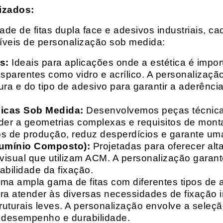
izados:
e de fitas dupla face e adesivos industriais, ca
síveis de personalização sob medida:
s:
Ideais para aplicações onde a estética é impo
ransparentes como vidro e acrílico. A personaliza
ura e do tipo de adesivo para garantir a aderênc
nicas Sob Medida:
Desenvolvemos peças técnicas
nder a geometrias complexas e requisitos de mon
s de produção, reduz desperdícios e garante uma
lumínio Composto):
Projetadas para oferecer alt
isual que utilizam ACM. A personalização garante
abilidade da fixação.
a ampla gama de fitas com diferentes tipos de ade
para atender às diversas necessidades de fixação
uturais leves. A personalização envolve a seleçã
o desempenho e durabilidade.