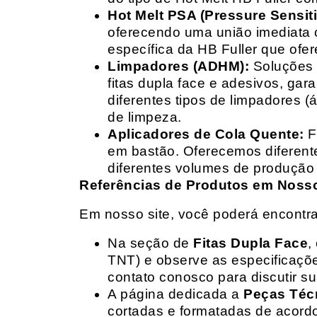
Hot Melt PSA (Pressure Sensit
oferecendo uma união imediata 
específica da HB Fuller que ofe
Limpadores (ADHM):
Soluções d
fitas dupla face e adesivos, g
diferentes tipos de limpadores (
de limpeza.
Aplicadores de Cola Quente:
F
em bastão. Oferecemos diferent
diferentes volumes de produção 
Referências de Produtos em Nosso 
Em nosso site, você poderá encontra
Na seção de
Fitas Dupla Face
,
TNT) e observe as especificações
contato conosco para discutir 
A página dedicada a
Peças Téc
cortadas e formatadas de acord