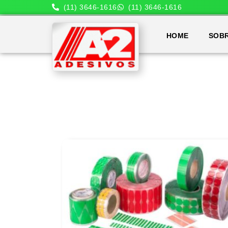
(11) 3646-1616
(11) 3646-1616
HOME
SOB