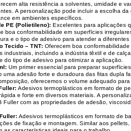
recem alta resistência a solventes, umidade e va
entes. A personalização pode incluir a escolha da 
ance em ambientes específicos.
 PE (Polietileno):
Excelentes para aplicações 
e boa conformabilidade em superfícies irregulare
a e o tipo de adesivo para atender a diferentes
o Tecido – TNT:
Oferecem boa conformabilidade e
 industriais, incluindo a indústria têxtil e de ca
 do tipo de adesivo para otimizar a aplicação.
ml:
Um primer essencial para preparar superfícies
do uma adesão forte e duradoura das fitas dupla f
composição, oferecemos o volume adequado para 
uller:
Adesivos termoplásticos em formato de pell
ápida e forte em diversos materiais. A personali
HB Fuller com as propriedades de adesão, viscos
uller:
Adesivos termoplásticos em formato de bas
ações de fixação e montagem. Similar aos pellets
 as características ideais para o trabalho.