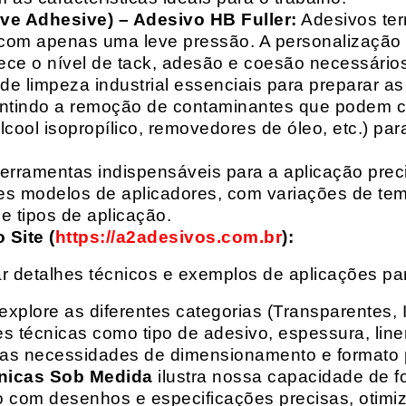
ive Adhesive) – Adesivo HB Fuller:
Adesivos ter
com apenas uma leve pressão. A personalização 
rece o nível de tack, adesão e coesão necessários
e limpeza industrial essenciais para preparar as
arantindo a remoção de contaminantes que podem
álcool isopropílico, removedores de óleo, etc.) p
erramentas indispensáveis para a aplicação preci
es modelos de aplicadores, com variações de tem
e tipos de aplicação.
Site (
https://a2adesivos.com.br
):
r detalhes técnicos e exemplos de aplicações p
 explore as diferentes categorias (Transparentes, 
 técnicas como tipo de adesivo, espessura, liner
suas necessidades de dimensionamento e formato 
nicas Sob Medida
ilustra nossa capacidade de fo
o com desenhos e especificações precisas, otim