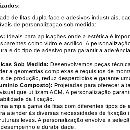
izados:
e de fitas dupla face e adesivos industriais, ca
síveis de personalização sob medida:
s:
Ideais para aplicações onde a estética é impo
ransparentes como vidro e acrílico. A personaliza
ura e do tipo de adesivo para garantir a aderênc
nicas Sob Medida:
Desenvolvemos peças técnicas
nder a geometrias complexas e requisitos de mon
s de produção, reduz desperdícios e garante uma
lumínio Composto):
Projetadas para oferecer alt
isual que utilizam ACM. A personalização garante
abilidade da fixação.
a ampla gama de fitas com diferentes tipos de ade
para atender às diversas necessidades de fixação
uturais leves. A personalização envolve a seleçã
o desempenho e durabilidade.