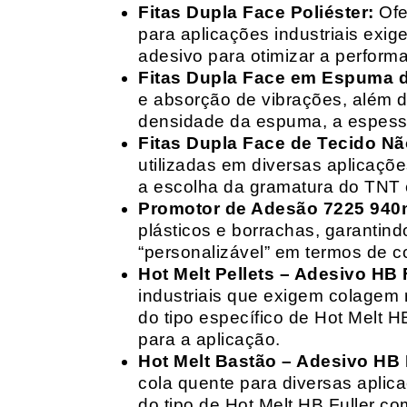
Fitas Dupla Face Poliéster:
Ofe
para aplicações industriais exig
adesivo para otimizar a perform
Fitas Dupla Face em Espuma de
e absorção de vibrações, além d
densidade da espuma, a espessur
Fitas Dupla Face de Tecido Nã
utilizadas em diversas aplicações
a escolha da gramatura do TNT e
Promotor de Adesão 7225 940
plásticos e borrachas, garantin
“personalizável” em termos de 
Hot Melt Pellets – Adesivo HB F
industriais que exigem colagem r
do tipo específico de Hot Melt 
para a aplicação.
Hot Melt Bastão – Adesivo HB F
cola quente para diversas aplic
do tipo de Hot Melt HB Fuller com