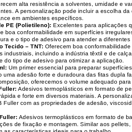
recem alta resistência a solventes, umidade e va
entes. A personalização pode incluir a escolha da 
ance em ambientes específicos.
 PE (Polietileno):
Excelentes para aplicações 
e boa conformabilidade em superfícies irregulare
a e o tipo de adesivo para atender a diferentes
o Tecido – TNT:
Oferecem boa conformabilidade e
 industriais, incluindo a indústria têxtil e de ca
 do tipo de adesivo para otimizar a aplicação.
ml:
Um primer essencial para preparar superfícies
do uma adesão forte e duradoura das fitas dupla f
composição, oferecemos o volume adequado para 
uller:
Adesivos termoplásticos em formato de pell
ápida e forte em diversos materiais. A personali
HB Fuller com as propriedades de adesão, viscos
uller:
Adesivos termoplásticos em formato de bas
ações de fixação e montagem. Similar aos pellets
 as características ideais para o trabalho.