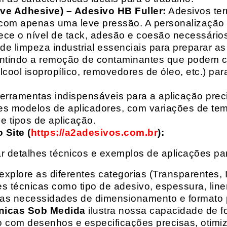
ive Adhesive) – Adesivo HB Fuller:
Adesivos ter
com apenas uma leve pressão. A personalização 
rece o nível de tack, adesão e coesão necessários
e limpeza industrial essenciais para preparar as
arantindo a remoção de contaminantes que podem
álcool isopropílico, removedores de óleo, etc.) p
erramentas indispensáveis para a aplicação preci
es modelos de aplicadores, com variações de tem
e tipos de aplicação.
Site (
https://a2adesivos.com.br
):
r detalhes técnicos e exemplos de aplicações p
 explore as diferentes categorias (Transparentes, 
 técnicas como tipo de adesivo, espessura, liner
suas necessidades de dimensionamento e formato 
nicas Sob Medida
ilustra nossa capacidade de fo
o com desenhos e especificações precisas, otim