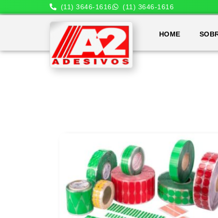
(11) 3646-1616
(11) 3646-1616
HOME
SOB