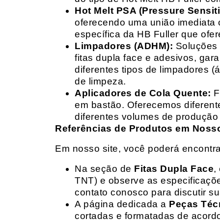
Hot Melt PSA (Pressure Sensit
oferecendo uma união imediata 
específica da HB Fuller que ofe
Limpadores (ADHM):
Soluções d
fitas dupla face e adesivos, g
diferentes tipos de limpadores (
de limpeza.
Aplicadores de Cola Quente:
F
em bastão. Oferecemos diferent
diferentes volumes de produção 
Referências de Produtos em Nosso 
Em nosso site, você poderá encontra
Na seção de
Fitas Dupla Face
,
TNT) e observe as especificações
contato conosco para discutir 
A página dedicada a
Peças Téc
cortadas e formatadas de acord