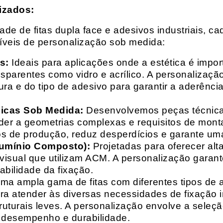
izados:
e de fitas dupla face e adesivos industriais, ca
síveis de personalização sob medida:
s:
Ideais para aplicações onde a estética é impo
ransparentes como vidro e acrílico. A personaliza
ura e do tipo de adesivo para garantir a aderênc
nicas Sob Medida:
Desenvolvemos peças técnicas
nder a geometrias complexas e requisitos de mon
s de produção, reduz desperdícios e garante uma
lumínio Composto):
Projetadas para oferecer alt
isual que utilizam ACM. A personalização garante
abilidade da fixação.
a ampla gama de fitas com diferentes tipos de ade
para atender às diversas necessidades de fixação
uturais leves. A personalização envolve a seleçã
o desempenho e durabilidade.