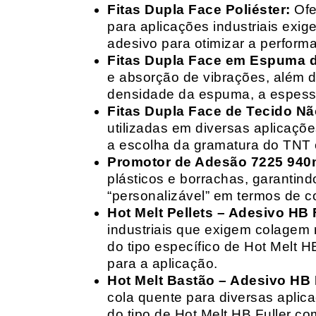
Fitas Dupla Face Poliéster:
Ofe
para aplicações industriais exig
adesivo para otimizar a perform
Fitas Dupla Face em Espuma de
e absorção de vibrações, além d
densidade da espuma, a espessur
Fitas Dupla Face de Tecido Nã
utilizadas em diversas aplicações
a escolha da gramatura do TNT e
Promotor de Adesão 7225 940
plásticos e borrachas, garantin
“personalizável” em termos de 
Hot Melt Pellets – Adesivo HB F
industriais que exigem colagem r
do tipo específico de Hot Melt 
para a aplicação.
Hot Melt Bastão – Adesivo HB F
cola quente para diversas aplic
do tipo de Hot Melt HB Fuller com