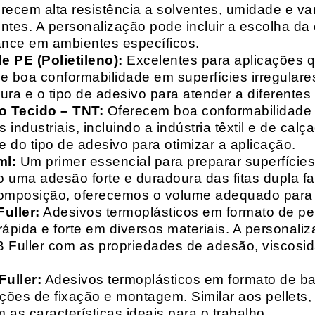
recem alta resistência a solventes, umidade e va
entes. A personalização pode incluir a escolha da 
ance em ambientes específicos.
 PE (Polietileno):
Excelentes para aplicações 
e boa conformabilidade em superfícies irregulare
a e o tipo de adesivo para atender a diferentes
o Tecido – TNT:
Oferecem boa conformabilidade e
 industriais, incluindo a indústria têxtil e de ca
 do tipo de adesivo para otimizar a aplicação.
ml:
Um primer essencial para preparar superfícies
do uma adesão forte e duradoura das fitas dupla f
composição, oferecemos o volume adequado para 
uller:
Adesivos termoplásticos em formato de pell
ápida e forte em diversos materiais. A personali
HB Fuller com as propriedades de adesão, viscos
uller:
Adesivos termoplásticos em formato de bas
ações de fixação e montagem. Similar aos pellets
 as características ideais para o trabalho.