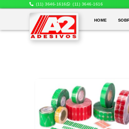
(11) 3646-1616
(11) 3646-1616
HOME
SOB