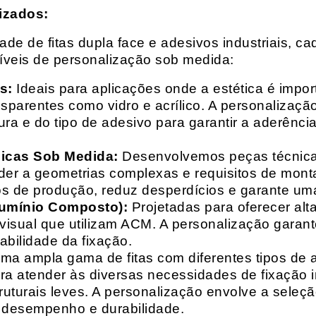
izados:
e de fitas dupla face e adesivos industriais, ca
síveis de personalização sob medida:
s:
Ideais para aplicações onde a estética é impo
ransparentes como vidro e acrílico. A personaliza
ura e do tipo de adesivo para garantir a aderênc
nicas Sob Medida:
Desenvolvemos peças técnicas
nder a geometrias complexas e requisitos de mon
s de produção, reduz desperdícios e garante uma
lumínio Composto):
Projetadas para oferecer alt
isual que utilizam ACM. A personalização garante
abilidade da fixação.
a ampla gama de fitas com diferentes tipos de ade
para atender às diversas necessidades de fixação
uturais leves. A personalização envolve a seleçã
o desempenho e durabilidade.