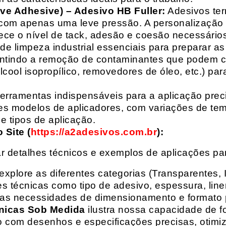
ive Adhesive) – Adesivo HB Fuller:
Adesivos ter
com apenas uma leve pressão. A personalização 
rece o nível de tack, adesão e coesão necessários
e limpeza industrial essenciais para preparar as
arantindo a remoção de contaminantes que podem
álcool isopropílico, removedores de óleo, etc.) p
erramentas indispensáveis para a aplicação preci
es modelos de aplicadores, com variações de tem
e tipos de aplicação.
Site (
https://a2adesivos.com.br
):
r detalhes técnicos e exemplos de aplicações p
 explore as diferentes categorias (Transparentes, 
 técnicas como tipo de adesivo, espessura, liner
suas necessidades de dimensionamento e formato 
nicas Sob Medida
ilustra nossa capacidade de fo
o com desenhos e especificações precisas, otim