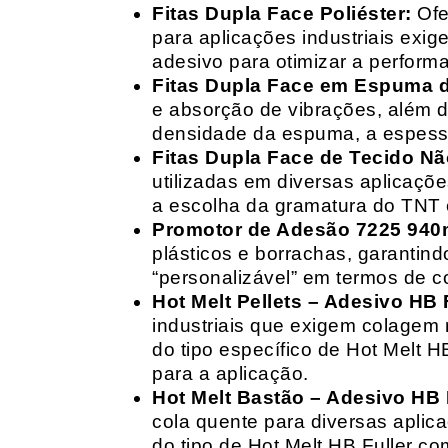
Fitas Dupla Face Poliéster:
Ofe
para aplicações industriais exig
adesivo para otimizar a perform
Fitas Dupla Face em Espuma de
e absorção de vibrações, além d
densidade da espuma, a espessur
Fitas Dupla Face de Tecido Nã
utilizadas em diversas aplicações
a escolha da gramatura do TNT e
Promotor de Adesão 7225 940
plásticos e borrachas, garantin
“personalizável” em termos de 
Hot Melt Pellets – Adesivo HB F
industriais que exigem colagem r
do tipo específico de Hot Melt 
para a aplicação.
Hot Melt Bastão – Adesivo HB F
cola quente para diversas aplic
do tipo de Hot Melt HB Fuller com