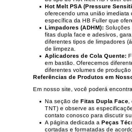
Hot Melt PSA (Pressure Sensit
oferecendo uma união imediata 
específica da HB Fuller que ofe
Limpadores (ADHM):
Soluções d
fitas dupla face e adesivos, g
diferentes tipos de limpadores (
de limpeza.
Aplicadores de Cola Quente:
F
em bastão. Oferecemos diferent
diferentes volumes de produção 
Referências de Produtos em Nosso 
Em nosso site, você poderá encontra
Na seção de
Fitas Dupla Face
,
TNT) e observe as especificações
contato conosco para discutir 
A página dedicada a
Peças Téc
cortadas e formatadas de acord