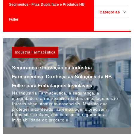
Segmentos - Fitas Dupla face e Produtos HB
Categorias
Fuller
Indústria Farmacêutica
Segurança e Inovação na Indústria
Farmacêutica: Conheça as Soluções da HB
Fuller para Embalagens Invioláveis
Na Indústria Farmacêutica, a segurança, a
integridade e a rastreabilidade das embalagens são
fatores absolutamente essenciais. Mais do que
proteger o conteúdo, as embalagens precisam
transmitir confiança ao consumidor, garantir a
inviolabilidade do produto e…