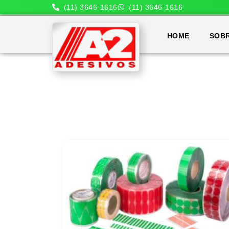
(11) 3646-1616
(11) 3646-1616
HOME
SOB