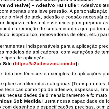
ive Adhesive) – Adesivo HB Fuller:
Adesivos ter
com apenas uma leve pressão. A personalização 
rece o nível de tack, adesão e coesão necessários
e limpeza industrial essenciais para preparar as
arantindo a remoção de contaminantes que podem
álcool isopropílico, removedores de óleo, etc.) p
erramentas indispensáveis para a aplicação preci
es modelos de aplicadores, com variações de tem
e tipos de aplicação.
Site (
https://a2adesivos.com.br
):
r detalhes técnicos e exemplos de aplicações p
 explore as diferentes categorias (Transparentes, 
 técnicas como tipo de adesivo, espessura, liner
suas necessidades de dimensionamento e formato 
nicas Sob Medida
ilustra nossa capacidade de fo
o com desenhos e especificações precisas, otim