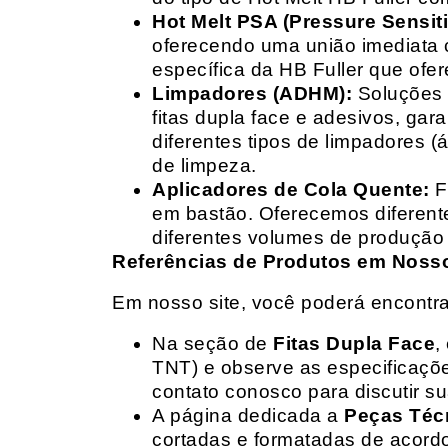
Hot Melt PSA (Pressure Sensit
oferecendo uma união imediata 
específica da HB Fuller que ofe
Limpadores (ADHM):
Soluções d
fitas dupla face e adesivos, g
diferentes tipos de limpadores (
de limpeza.
Aplicadores de Cola Quente:
F
em bastão. Oferecemos diferent
diferentes volumes de produção 
Referências de Produtos em Nosso 
Em nosso site, você poderá encontra
Na seção de
Fitas Dupla Face
,
TNT) e observe as especificações
contato conosco para discutir 
A página dedicada a
Peças Téc
cortadas e formatadas de acord