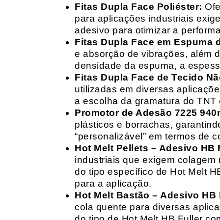
Fitas Dupla Face Poliéster:
Ofe
para aplicações industriais exig
adesivo para otimizar a perform
Fitas Dupla Face em Espuma de
e absorção de vibrações, além d
densidade da espuma, a espessur
Fitas Dupla Face de Tecido Nã
utilizadas em diversas aplicações
a escolha da gramatura do TNT e
Promotor de Adesão 7225 940
plásticos e borrachas, garantin
“personalizável” em termos de 
Hot Melt Pellets – Adesivo HB F
industriais que exigem colagem r
do tipo específico de Hot Melt 
para a aplicação.
Hot Melt Bastão – Adesivo HB F
cola quente para diversas aplic
do tipo de Hot Melt HB Fuller com