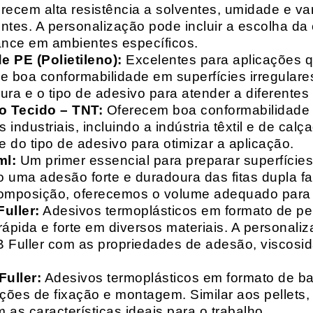
recem alta resistência a solventes, umidade e va
entes. A personalização pode incluir a escolha da 
ance em ambientes específicos.
 PE (Polietileno):
Excelentes para aplicações 
e boa conformabilidade em superfícies irregulare
a e o tipo de adesivo para atender a diferentes
o Tecido – TNT:
Oferecem boa conformabilidade e
 industriais, incluindo a indústria têxtil e de ca
 do tipo de adesivo para otimizar a aplicação.
ml:
Um primer essencial para preparar superfícies
do uma adesão forte e duradoura das fitas dupla f
composição, oferecemos o volume adequado para 
uller:
Adesivos termoplásticos em formato de pell
ápida e forte em diversos materiais. A personali
HB Fuller com as propriedades de adesão, viscos
uller:
Adesivos termoplásticos em formato de bas
ações de fixação e montagem. Similar aos pellets
 as características ideais para o trabalho.