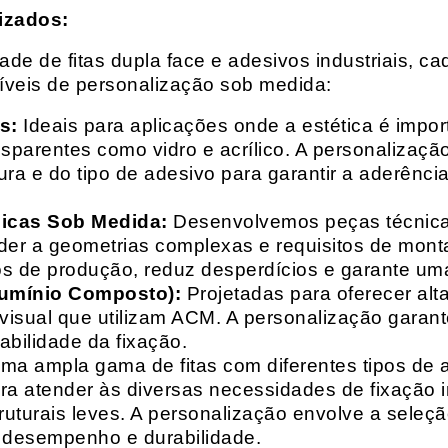
izados:
e de fitas dupla face e adesivos industriais, ca
síveis de personalização sob medida:
s:
Ideais para aplicações onde a estética é impo
ransparentes como vidro e acrílico. A personaliza
ura e do tipo de adesivo para garantir a aderênc
nicas Sob Medida:
Desenvolvemos peças técnicas
nder a geometrias complexas e requisitos de mon
s de produção, reduz desperdícios e garante uma
lumínio Composto):
Projetadas para oferecer alt
isual que utilizam ACM. A personalização garante
abilidade da fixação.
a ampla gama de fitas com diferentes tipos de ade
para atender às diversas necessidades de fixação
uturais leves. A personalização envolve a seleçã
o desempenho e durabilidade.