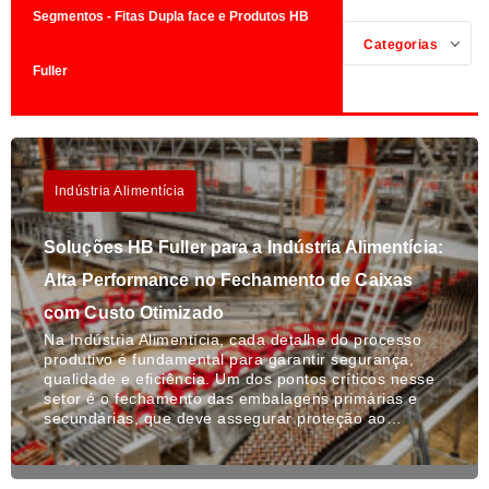
Segmentos - Fitas Dupla face e Produtos HB
Categorias
Fuller
Indústria Alimentícia
Soluções HB Fuller para a Indústria Alimentícia:
Alta Performance no Fechamento de Caixas
com Custo Otimizado
Na Indústria Alimentícia, cada detalhe do processo
produtivo é fundamental para garantir segurança,
qualidade e eficiência. Um dos pontos críticos nesse
setor é o fechamento das embalagens primárias e
secundárias, que deve assegurar proteção ao…