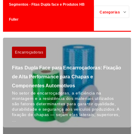
Segmentos - Fitas Dupla face e Produtos HB
Categorias
Fuller
Encarroçadoras
Fitas Dupla Face para Encarroçadoras: Fixação
de Alta Performance para Chapas e
Componentes Automotivos
No setor de encarroçadoras, a eficiência na
montagem e a resistência dos materiais utilizados
são fatores determinantes para garantir qualidade,
durabilidade e segurança aos veículos produzidos. A
fixação de chapas — sejam elas laterais, superiores,
…