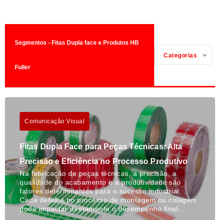
Segmentos - Fitas Dupla face e Produtos HB
Categorias
Fuller
Comunicação Visual
Fitas Dupla Face para Peças Técnicas: Alta
Precisão e Eficiência no Processo Produtivo
Na fabricação de peças técnicas, a precisão, a
qualidade do acabamento e a produtividade são
fatores determinantes para o sucesso industrial.
Cada detalhe no processo de montagem ou colagem
pode impactar diretamente o desempenho final…