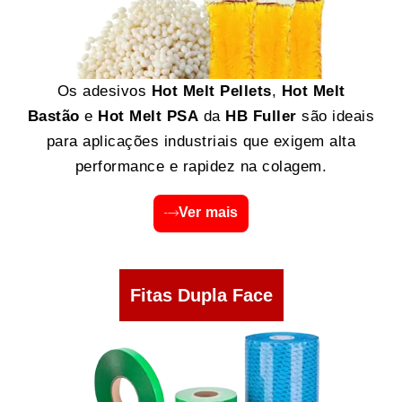
Os adesivos
Hot Melt Pellets
,
Hot Melt
Bastão
e
Hot Melt PSA
da
HB Fuller
são ideais
para aplicações industriais que exigem alta
performance e rapidez na colagem.
Ver mais
Fitas Dupla Face