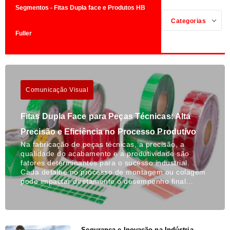
Segmentos - Fitas Dupla face e Produtos HB
Categorias
Fuller
Comunicação Visual
Fitas Dupla Face para Peças Técnicas: Alta
Precisão e Eficiência no Processo Produtivo
Na fabricação de peças técnicas, a precisão, a
qualidade do acabamento e a produtividade são
fatores determinantes para o sucesso industrial.
Cada detalhe no processo de montagem ou colagem
pode impactar diretamente o desempenho final…
Segurança e Inovação na Indústria