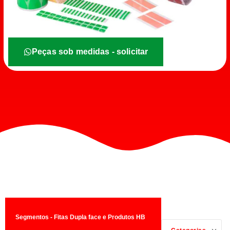
Peças sob medidas - solicitar
Segmentos - Fitas Dupla face e Produtos HB