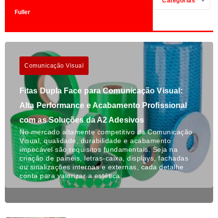
Categorias
Fuller
Comunicação Visual
Fitas Dupla Face para Comunicação Visual:
Alta Performance e Acabamento Profissional
com as Soluções da A2 Adesivos
No mercado altamente competitivo da Comunicação
Visual, qualidade, durabilidade e acabamento
impecável são requisitos fundamentais. Seja na
criação de painéis, letras-caixa, displays, fachadas
ou sinalizações internas e externas, cada detalhe
conta para valorizar a estética…