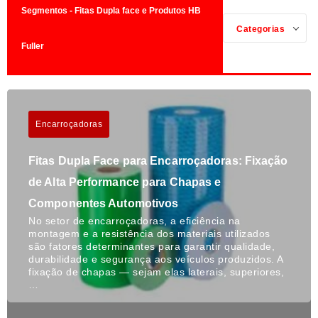
Segmentos - Fitas Dupla face e Produtos HB
Categorias
Fuller
Encarroçadoras
Fitas Dupla Face para Encarroçadoras: Fixação
de Alta Performance para Chapas e
Componentes Automotivos
No setor de encarroçadoras, a eficiência na
montagem e a resistência dos materiais utilizados
são fatores determinantes para garantir qualidade,
durabilidade e segurança aos veículos produzidos. A
fixação de chapas — sejam elas laterais, superiores,
…