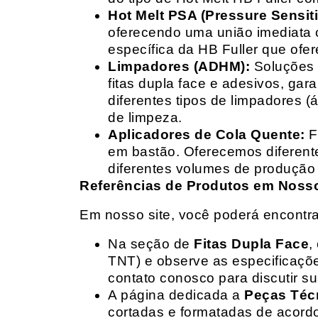
Hot Melt PSA (Pressure Sensit
oferecendo uma união imediata 
específica da HB Fuller que ofe
Limpadores (ADHM):
Soluções d
fitas dupla face e adesivos, g
diferentes tipos de limpadores (
de limpeza.
Aplicadores de Cola Quente:
F
em bastão. Oferecemos diferent
diferentes volumes de produção 
Referências de Produtos em Nosso 
Em nosso site, você poderá encontra
Na seção de
Fitas Dupla Face
,
TNT) e observe as especificações
contato conosco para discutir 
A página dedicada a
Peças Téc
cortadas e formatadas de acord