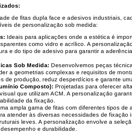
izados:
e de fitas dupla face e adesivos industriais, ca
síveis de personalização sob medida:
s:
Ideais para aplicações onde a estética é impo
ransparentes como vidro e acrílico. A personaliza
ura e do tipo de adesivo para garantir a aderênc
nicas Sob Medida:
Desenvolvemos peças técnicas
nder a geometrias complexas e requisitos de mon
s de produção, reduz desperdícios e garante uma
lumínio Composto):
Projetadas para oferecer alt
isual que utilizam ACM. A personalização garante
abilidade da fixação.
a ampla gama de fitas com diferentes tipos de ade
para atender às diversas necessidades de fixação
uturais leves. A personalização envolve a seleçã
o desempenho e durabilidade.