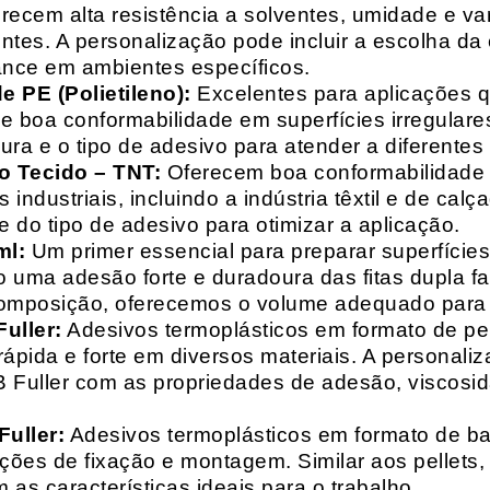
recem alta resistência a solventes, umidade e va
entes. A personalização pode incluir a escolha da 
ance em ambientes específicos.
 PE (Polietileno):
Excelentes para aplicações 
e boa conformabilidade em superfícies irregulare
a e o tipo de adesivo para atender a diferentes
o Tecido – TNT:
Oferecem boa conformabilidade e
 industriais, incluindo a indústria têxtil e de ca
 do tipo de adesivo para otimizar a aplicação.
ml:
Um primer essencial para preparar superfícies
do uma adesão forte e duradoura das fitas dupla f
composição, oferecemos o volume adequado para 
uller:
Adesivos termoplásticos em formato de pell
ápida e forte em diversos materiais. A personali
HB Fuller com as propriedades de adesão, viscos
uller:
Adesivos termoplásticos em formato de bas
ações de fixação e montagem. Similar aos pellets
 as características ideais para o trabalho.