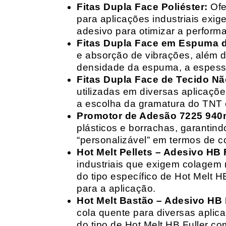
Fitas Dupla Face Poliéster:
Ofe
para aplicações industriais exig
adesivo para otimizar a perform
Fitas Dupla Face em Espuma de
e absorção de vibrações, além d
densidade da espuma, a espessur
Fitas Dupla Face de Tecido Nã
utilizadas em diversas aplicações
a escolha da gramatura do TNT e
Promotor de Adesão 7225 940
plásticos e borrachas, garantin
“personalizável” em termos de 
Hot Melt Pellets – Adesivo HB F
industriais que exigem colagem r
do tipo específico de Hot Melt 
para a aplicação.
Hot Melt Bastão – Adesivo HB F
cola quente para diversas aplic
do tipo de Hot Melt HB Fuller com