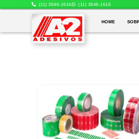
(11) 3646-1616
(11) 3646-1616
HOME
SOB