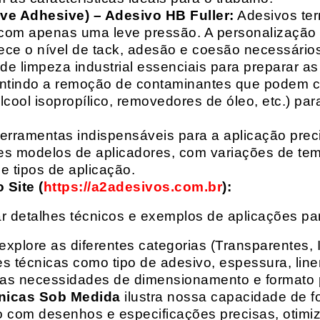
ive Adhesive) – Adesivo HB Fuller:
Adesivos ter
com apenas uma leve pressão. A personalização 
rece o nível de tack, adesão e coesão necessários
e limpeza industrial essenciais para preparar as
arantindo a remoção de contaminantes que podem
álcool isopropílico, removedores de óleo, etc.) p
erramentas indispensáveis para a aplicação preci
es modelos de aplicadores, com variações de tem
e tipos de aplicação.
Site (
https://a2adesivos.com.br
):
r detalhes técnicos e exemplos de aplicações p
 explore as diferentes categorias (Transparentes, 
 técnicas como tipo de adesivo, espessura, liner
suas necessidades de dimensionamento e formato 
nicas Sob Medida
ilustra nossa capacidade de fo
o com desenhos e especificações precisas, otim