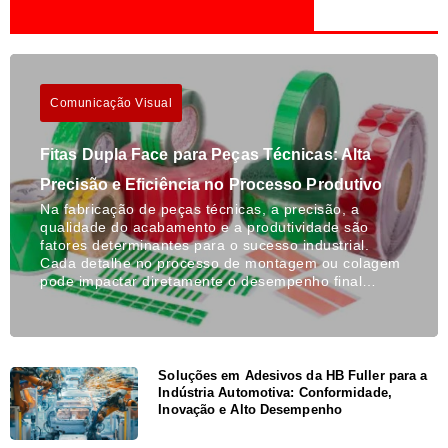
Comunicação Visual
Fitas Dupla Face para Peças Técnicas: Alta
Precisão e Eficiência no Processo Produtivo
Na fabricação de peças técnicas, a precisão, a
qualidade do acabamento e a produtividade são
fatores determinantes para o sucesso industrial.
Cada detalhe no processo de montagem ou colagem
pode impactar diretamente o desempenho final…
Soluções em Adesivos da HB Fuller para a
Indústria Automotiva: Conformidade,
Inovação e Alto Desempenho