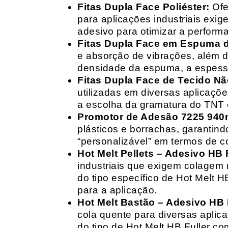
Fitas Dupla Face Poliéster:
Ofe
para aplicações industriais exig
adesivo para otimizar a perform
Fitas Dupla Face em Espuma de
e absorção de vibrações, além d
densidade da espuma, a espessur
Fitas Dupla Face de Tecido Nã
utilizadas em diversas aplicações
a escolha da gramatura do TNT e
Promotor de Adesão 7225 940
plásticos e borrachas, garantin
“personalizável” em termos de 
Hot Melt Pellets – Adesivo HB F
industriais que exigem colagem r
do tipo específico de Hot Melt 
para a aplicação.
Hot Melt Bastão – Adesivo HB F
cola quente para diversas aplic
do tipo de Hot Melt HB Fuller com