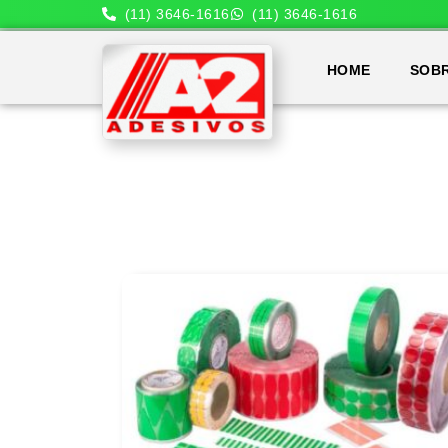
(11) 3646-1616
(11) 3646-1616
HOME
SOB