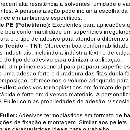
recem alta resistência a solventes, umidade e va
entes. A personalização pode incluir a escolha da 
ance em ambientes específicos.
 PE (Polietileno):
Excelentes para aplicações 
e boa conformabilidade em superfícies irregulare
a e o tipo de adesivo para atender a diferentes
o Tecido – TNT:
Oferecem boa conformabilidade e
 industriais, incluindo a indústria têxtil e de ca
 do tipo de adesivo para otimizar a aplicação.
ml:
Um primer essencial para preparar superfícies
do uma adesão forte e duradoura das fitas dupla f
composição, oferecemos o volume adequado para 
uller:
Adesivos termoplásticos em formato de pell
ápida e forte em diversos materiais. A personali
HB Fuller com as propriedades de adesão, viscos
uller:
Adesivos termoplásticos em formato de bas
ações de fixação e montagem. Similar aos pellets
 as características ideais para o trabalho.