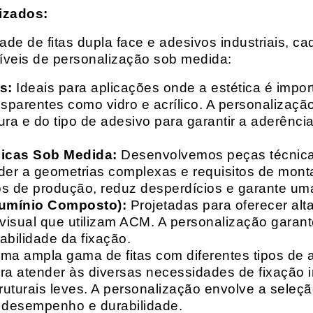
izados:
e de fitas dupla face e adesivos industriais, ca
síveis de personalização sob medida:
s:
Ideais para aplicações onde a estética é impo
ransparentes como vidro e acrílico. A personaliza
ura e do tipo de adesivo para garantir a aderênc
nicas Sob Medida:
Desenvolvemos peças técnicas
nder a geometrias complexas e requisitos de mon
s de produção, reduz desperdícios e garante uma
lumínio Composto):
Projetadas para oferecer alt
isual que utilizam ACM. A personalização garante
abilidade da fixação.
a ampla gama de fitas com diferentes tipos de ade
para atender às diversas necessidades de fixação
uturais leves. A personalização envolve a seleçã
o desempenho e durabilidade.