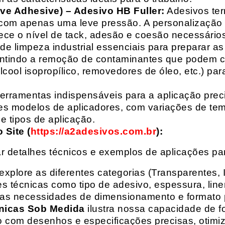
ive Adhesive) – Adesivo HB Fuller:
Adesivos ter
com apenas uma leve pressão. A personalização 
rece o nível de tack, adesão e coesão necessários
e limpeza industrial essenciais para preparar as
arantindo a remoção de contaminantes que podem
álcool isopropílico, removedores de óleo, etc.) p
erramentas indispensáveis para a aplicação preci
es modelos de aplicadores, com variações de tem
e tipos de aplicação.
Site (
https://a2adesivos.com.br
):
r detalhes técnicos e exemplos de aplicações p
 explore as diferentes categorias (Transparentes, 
 técnicas como tipo de adesivo, espessura, liner
suas necessidades de dimensionamento e formato 
nicas Sob Medida
ilustra nossa capacidade de fo
o com desenhos e especificações precisas, otim