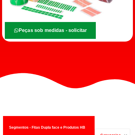
Peças sob medidas - solicitar
Segmentos - Fitas Dupla face e Produtos HB