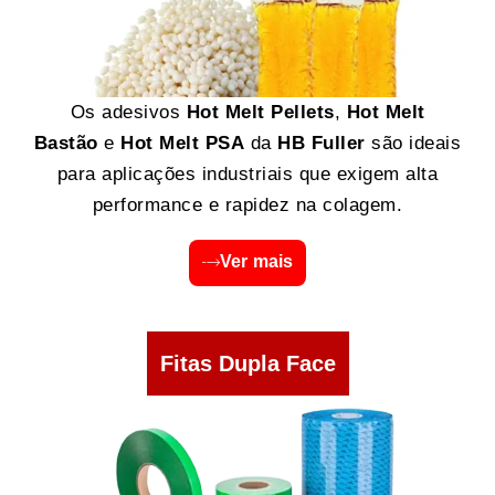
Os adesivos
Hot Melt Pellets
,
Hot Melt
Bastão
e
Hot Melt PSA
da
HB Fuller
são ideais
para aplicações industriais que exigem alta
performance e rapidez na colagem.
Ver mais
Fitas Dupla Face